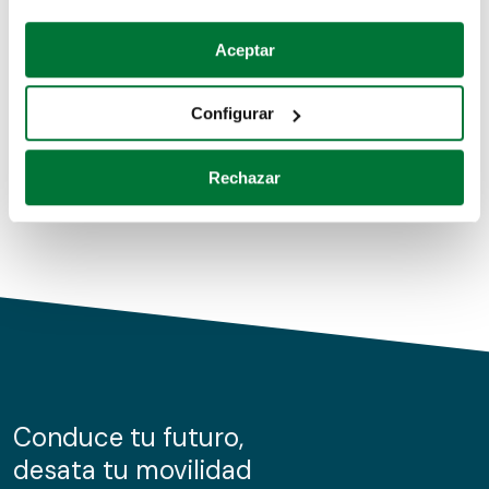
Coches de segunda mano
Si lo permite, también quisiéramos:
Aceptar
Recopilar información sobre su ubicación geográfica
Coches de km0
que puede tener una precisión de varios metros
Configurar
Coches de renting
Identificar su dispositivo analizándolo activamente
para buscar características específicas (huellas
Rechazar
digitales)
Obtenga más información sobre cómo se procesan sus
datos personales y establezca sus preferencias en la
sección de datos
. Puede cambiar o retirar su
consentimiento en cualquier momento en la Declaración
de cookies.
Las cookies de este sitio web se usan para personalizar
el contenido y los anuncios, ofrecer funciones de redes
sociales y analizar el tráfico. Además, compartimos
Conduce tu futuro,
información sobre el uso que haga del sitio web con
desata tu movilidad
nuestros partners de redes sociales, publicidad y análisis