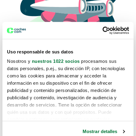
Uso responsable de sus datos
Nosotros y
nuestros 1022 socios
procesamos sus
datos personales, p.ej., su dirección IP, con tecnologías
como las cookies para almacenar y acceder la
Lo sentimos, no sabemos como
información en su dispositivo con el fin de ofrecer
te hemos traido hasta aquí.
publicidad y contenido personalizados, medición de
publicidad y contenido, investigación de audiencia y
desarrollo de servicios. Tiene la opción de seleccionar
Pero puedes encontrar el coche que estás
quién usa sus datos y con qué propósitos. Puede
buscando en alguno de estos enlaces:
cambiar o retirar su consentimiento en cualquier
momento desde la Declaración de cookies o clicando en
Coches nuevos
Mostrar detalles
el Menú de consentimiento.