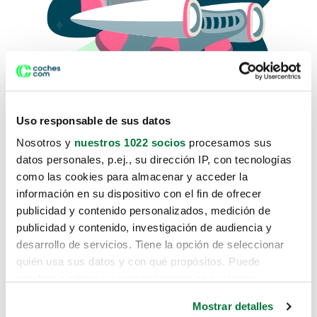
Uso responsable de sus datos
Nosotros y
nuestros 1022 socios
procesamos sus
datos personales, p.ej., su dirección IP, con tecnologías
como las cookies para almacenar y acceder la
Lo sentimos, no sabemos como
información en su dispositivo con el fin de ofrecer
te hemos traido hasta aquí.
publicidad y contenido personalizados, medición de
publicidad y contenido, investigación de audiencia y
desarrollo de servicios. Tiene la opción de seleccionar
Pero puedes encontrar el coche que estás
quién usa sus datos y con qué propósitos. Puede
buscando en alguno de estos enlaces:
cambiar o retirar su consentimiento en cualquier
momento desde la Declaración de cookies o clicando en
Coches nuevos
Mostrar detalles
el Menú de consentimiento.