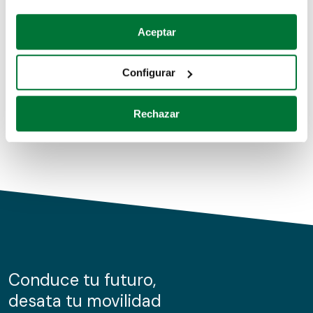
Coches de segunda mano
Si lo permite, también quisiéramos:
Aceptar
Recopilar información sobre su ubicación geográfica
Coches de km0
que puede tener una precisión de varios metros
Configurar
Coches de renting
Identificar su dispositivo analizándolo activamente
para buscar características específicas (huellas
Rechazar
digitales)
Obtenga más información sobre cómo se procesan sus
datos personales y establezca sus preferencias en la
sección de datos
. Puede cambiar o retirar su
consentimiento en cualquier momento en la Declaración
de cookies.
Las cookies de este sitio web se usan para personalizar
el contenido y los anuncios, ofrecer funciones de redes
sociales y analizar el tráfico. Además, compartimos
Conduce tu futuro,
información sobre el uso que haga del sitio web con
desata tu movilidad
nuestros partners de redes sociales, publicidad y análisis