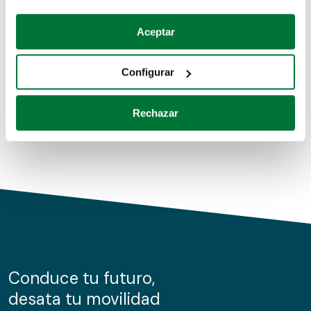
Coches de segunda mano
Si lo permite, también quisiéramos:
Aceptar
Recopilar información sobre su ubicación geográfica
Coches de km0
que puede tener una precisión de varios metros
Configurar
Coches de renting
Identificar su dispositivo analizándolo activamente
para buscar características específicas (huellas
Rechazar
digitales)
Obtenga más información sobre cómo se procesan sus
datos personales y establezca sus preferencias en la
sección de datos
. Puede cambiar o retirar su
consentimiento en cualquier momento en la Declaración
de cookies.
Las cookies de este sitio web se usan para personalizar
el contenido y los anuncios, ofrecer funciones de redes
sociales y analizar el tráfico. Además, compartimos
Conduce tu futuro,
información sobre el uso que haga del sitio web con
desata tu movilidad
nuestros partners de redes sociales, publicidad y análisis