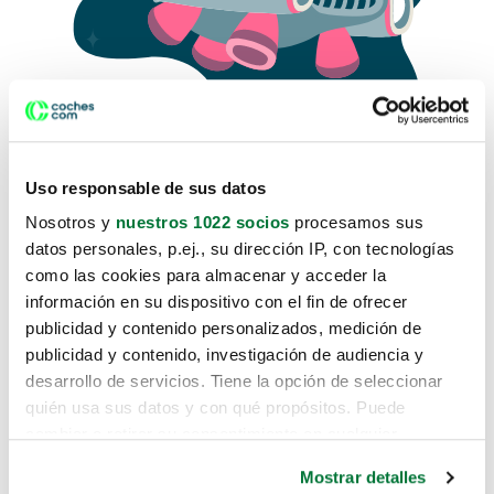
Uso responsable de sus datos
Nosotros y
nuestros 1022 socios
procesamos sus
datos personales, p.ej., su dirección IP, con tecnologías
como las cookies para almacenar y acceder la
Lo sentimos, no sabemos como
información en su dispositivo con el fin de ofrecer
te hemos traido hasta aquí.
publicidad y contenido personalizados, medición de
publicidad y contenido, investigación de audiencia y
desarrollo de servicios. Tiene la opción de seleccionar
Pero puedes encontrar el coche que estás
quién usa sus datos y con qué propósitos. Puede
buscando en alguno de estos enlaces:
cambiar o retirar su consentimiento en cualquier
momento desde la Declaración de cookies o clicando en
Coches nuevos
Mostrar detalles
el Menú de consentimiento.