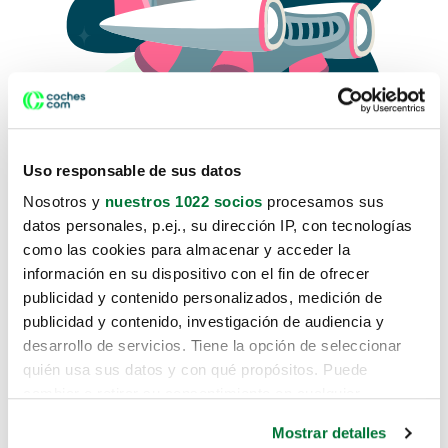
Uso responsable de sus datos
Nosotros y
nuestros 1022 socios
procesamos sus
datos personales, p.ej., su dirección IP, con tecnologías
como las cookies para almacenar y acceder la
Lo sentimos, no sabemos como
información en su dispositivo con el fin de ofrecer
te hemos traido hasta aquí.
publicidad y contenido personalizados, medición de
publicidad y contenido, investigación de audiencia y
desarrollo de servicios. Tiene la opción de seleccionar
Pero puedes encontrar el coche que estás
quién usa sus datos y con qué propósitos. Puede
buscando en alguno de estos enlaces:
cambiar o retirar su consentimiento en cualquier
momento desde la Declaración de cookies o clicando en
Coches nuevos
Mostrar detalles
el Menú de consentimiento.