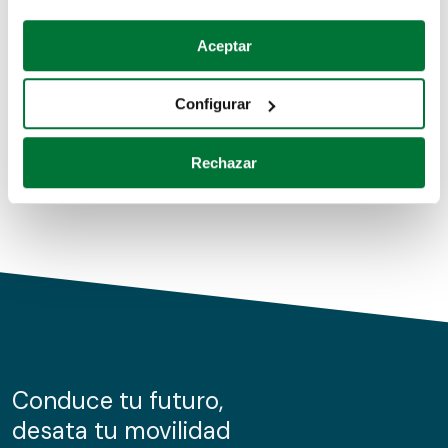
Coches de segunda mano
Si lo permite, también quisiéramos:
Aceptar
Recopilar información sobre su ubicación geográfica
Coches de km0
que puede tener una precisión de varios metros
Configurar
Coches de renting
Identificar su dispositivo analizándolo activamente
para buscar características específicas (huellas
Rechazar
digitales)
Obtenga más información sobre cómo se procesan sus
datos personales y establezca sus preferencias en la
sección de datos
. Puede cambiar o retirar su
consentimiento en cualquier momento en la Declaración
de cookies.
Las cookies de este sitio web se usan para personalizar
el contenido y los anuncios, ofrecer funciones de redes
sociales y analizar el tráfico. Además, compartimos
Conduce tu futuro,
información sobre el uso que haga del sitio web con
desata tu movilidad
nuestros partners de redes sociales, publicidad y análisis