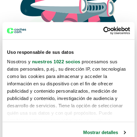
Uso responsable de sus datos
Nosotros y
nuestros 1022 socios
procesamos sus
datos personales, p.ej., su dirección IP, con tecnologías
como las cookies para almacenar y acceder la
Lo sentimos, no sabemos como
información en su dispositivo con el fin de ofrecer
te hemos traido hasta aquí.
publicidad y contenido personalizados, medición de
publicidad y contenido, investigación de audiencia y
desarrollo de servicios. Tiene la opción de seleccionar
Pero puedes encontrar el coche que estás
quién usa sus datos y con qué propósitos. Puede
buscando en alguno de estos enlaces:
cambiar o retirar su consentimiento en cualquier
momento desde la Declaración de cookies o clicando en
Coches nuevos
Mostrar detalles
el Menú de consentimiento.