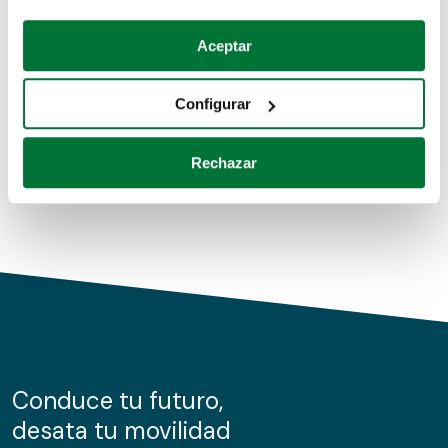
Coches de segunda mano
Si lo permite, también quisiéramos:
Aceptar
Recopilar información sobre su ubicación geográfica
Coches de km0
que puede tener una precisión de varios metros
Configurar
Coches de renting
Identificar su dispositivo analizándolo activamente
para buscar características específicas (huellas
Rechazar
digitales)
Obtenga más información sobre cómo se procesan sus
datos personales y establezca sus preferencias en la
sección de datos
. Puede cambiar o retirar su
consentimiento en cualquier momento en la Declaración
de cookies.
Las cookies de este sitio web se usan para personalizar
el contenido y los anuncios, ofrecer funciones de redes
sociales y analizar el tráfico. Además, compartimos
Conduce tu futuro,
información sobre el uso que haga del sitio web con
desata tu movilidad
nuestros partners de redes sociales, publicidad y análisis