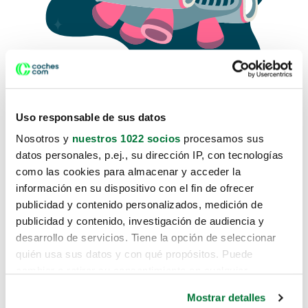
Uso responsable de sus datos
Nosotros y
nuestros 1022 socios
procesamos sus
datos personales, p.ej., su dirección IP, con tecnologías
como las cookies para almacenar y acceder la
Lo sentimos, no sabemos como
información en su dispositivo con el fin de ofrecer
te hemos traido hasta aquí.
publicidad y contenido personalizados, medición de
publicidad y contenido, investigación de audiencia y
desarrollo de servicios. Tiene la opción de seleccionar
Pero puedes encontrar el coche que estás
quién usa sus datos y con qué propósitos. Puede
buscando en alguno de estos enlaces:
cambiar o retirar su consentimiento en cualquier
momento desde la Declaración de cookies o clicando en
Coches nuevos
Mostrar detalles
el Menú de consentimiento.