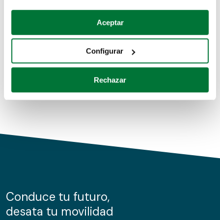
Coches de segunda mano
Si lo permite, también quisiéramos:
Aceptar
Recopilar información sobre su ubicación geográfica
Coches de km0
que puede tener una precisión de varios metros
Configurar
Coches de renting
Identificar su dispositivo analizándolo activamente
para buscar características específicas (huellas
Rechazar
digitales)
Obtenga más información sobre cómo se procesan sus
datos personales y establezca sus preferencias en la
sección de datos
. Puede cambiar o retirar su
consentimiento en cualquier momento en la Declaración
de cookies.
Las cookies de este sitio web se usan para personalizar
el contenido y los anuncios, ofrecer funciones de redes
sociales y analizar el tráfico. Además, compartimos
Conduce tu futuro,
información sobre el uso que haga del sitio web con
desata tu movilidad
nuestros partners de redes sociales, publicidad y análisis