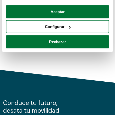
Coches de segunda mano
Si lo permite, también quisiéramos:
Aceptar
Recopilar información sobre su ubicación geográfica
Coches de km0
que puede tener una precisión de varios metros
Configurar
Coches de renting
Identificar su dispositivo analizándolo activamente
para buscar características específicas (huellas
Rechazar
digitales)
Obtenga más información sobre cómo se procesan sus
datos personales y establezca sus preferencias en la
sección de datos
. Puede cambiar o retirar su
consentimiento en cualquier momento en la Declaración
de cookies.
Las cookies de este sitio web se usan para personalizar
el contenido y los anuncios, ofrecer funciones de redes
sociales y analizar el tráfico. Además, compartimos
Conduce tu futuro,
información sobre el uso que haga del sitio web con
desata tu movilidad
nuestros partners de redes sociales, publicidad y análisis