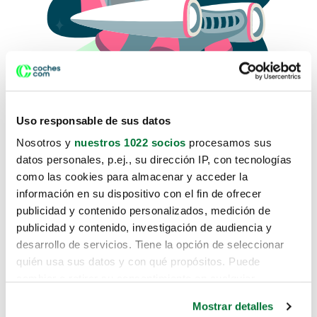
Uso responsable de sus datos
Nosotros y
nuestros 1022 socios
procesamos sus
datos personales, p.ej., su dirección IP, con tecnologías
como las cookies para almacenar y acceder la
Lo sentimos, no sabemos como
información en su dispositivo con el fin de ofrecer
te hemos traido hasta aquí.
publicidad y contenido personalizados, medición de
publicidad y contenido, investigación de audiencia y
desarrollo de servicios. Tiene la opción de seleccionar
Pero puedes encontrar el coche que estás
quién usa sus datos y con qué propósitos. Puede
buscando en alguno de estos enlaces:
cambiar o retirar su consentimiento en cualquier
momento desde la Declaración de cookies o clicando en
Coches nuevos
Mostrar detalles
el Menú de consentimiento.