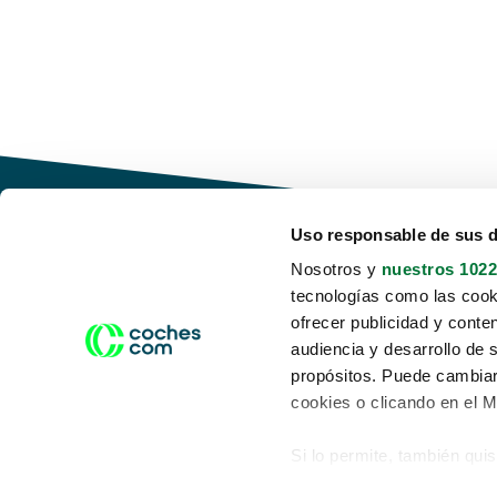
Uso responsable de sus 
Nosotros y
nuestros 1022
tecnologías como las cooki
Conduce tu futuro,
ofrecer publicidad y conte
desata tu movilidad
audiencia y desarrollo de 
propósitos. Puede cambiar
cookies o clicando en el 
Si lo permite, también qui
Acerca de nosotros
Aviso legal
Recopilar información