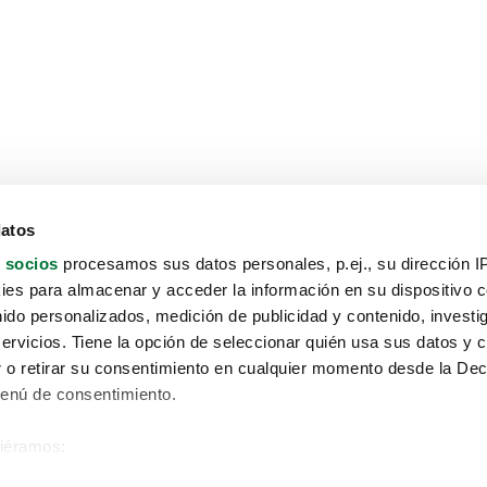
datos
 socios
procesamos sus datos personales, p.ej., su dirección I
es para almacenar y acceder la información en su dispositivo co
nido personalizados, medición de publicidad y contenido, investi
servicios. Tiene la opción de seleccionar quién usa sus datos y 
 o retirar su consentimiento en cualquier momento desde la Dec
Menú de consentimiento.
siéramos:
Aviso protección de datos
 sobre su ubicación geográfica que puede tener una precisión de