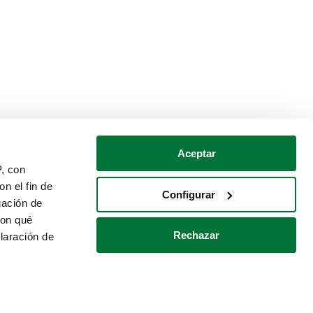
Aceptar
P, con
n el fin de
Configurar
gación de
con qué
Rechazar
laración de
Política de cookies
Contacto
 varios metros