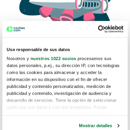
Uso responsable de sus datos
Nosotros y
nuestros 1022 socios
procesamos sus
datos personales, p.ej., su dirección IP, con tecnologías
como las cookies para almacenar y acceder la
Lo sentimos, no sabemos como
información en su dispositivo con el fin de ofrecer
te hemos traido hasta aquí.
publicidad y contenido personalizados, medición de
publicidad y contenido, investigación de audiencia y
desarrollo de servicios. Tiene la opción de seleccionar
Pero puedes encontrar el coche que estás
quién usa sus datos y con qué propósitos. Puede
buscando en alguno de estos enlaces:
cambiar o retirar su consentimiento en cualquier
momento desde la Declaración de cookies o clicando en
Coches nuevos
Mostrar detalles
el Menú de consentimiento.