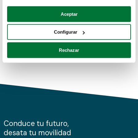
Coches de segunda mano
Si lo permite, también quisiéramos:
Aceptar
Recopilar información sobre su ubicación geográfica
Coches de km0
que puede tener una precisión de varios metros
Configurar
Coches de renting
Identificar su dispositivo analizándolo activamente
para buscar características específicas (huellas
Rechazar
digitales)
Obtenga más información sobre cómo se procesan sus
datos personales y establezca sus preferencias en la
sección de datos
. Puede cambiar o retirar su
consentimiento en cualquier momento en la Declaración
de cookies.
Las cookies de este sitio web se usan para personalizar
el contenido y los anuncios, ofrecer funciones de redes
sociales y analizar el tráfico. Además, compartimos
Conduce tu futuro,
información sobre el uso que haga del sitio web con
desata tu movilidad
nuestros partners de redes sociales, publicidad y análisis