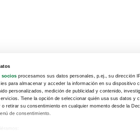
datos
 socios
procesamos sus datos personales, p.ej., su dirección I
es para almacenar y acceder la información en su dispositivo co
nido personalizados, medición de publicidad y contenido, investi
servicios. Tiene la opción de seleccionar quién usa sus datos y 
 o retirar su consentimiento en cualquier momento desde la Dec
Menú de consentimiento.
siéramos:
Aviso protección de datos
 sobre su ubicación geográfica que puede tener una precisión de