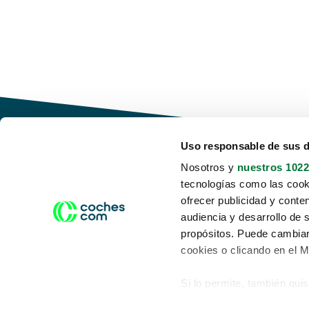
Uso responsable de sus 
Nosotros y
nuestros 1022
tecnologías como las cooki
Conduce tu futuro,
ofrecer publicidad y conte
desata tu movilidad
audiencia y desarrollo de 
propósitos. Puede cambiar
cookies o clicando en el 
Si lo permite, también qui
Acerca de nosotros
Aviso legal
Recopilar información