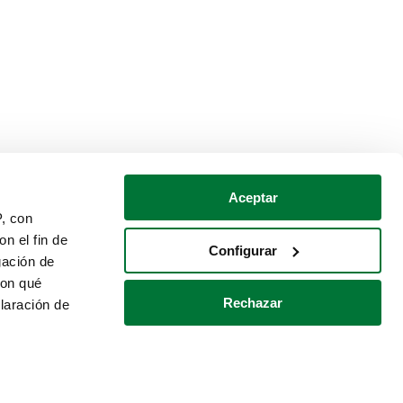
Aceptar
P, con
n el fin de
Configurar
gación de
con qué
Rechazar
laración de
Política de cookies
Contacto
 varios metros