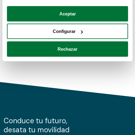
Coches de segunda mano
Si lo permite, también quisiéramos:
Aceptar
Recopilar información sobre su ubicación geográfica
Coches de km0
que puede tener una precisión de varios metros
Configurar
Coches de renting
Identificar su dispositivo analizándolo activamente
para buscar características específicas (huellas
Rechazar
digitales)
Obtenga más información sobre cómo se procesan sus
datos personales y establezca sus preferencias en la
sección de datos
. Puede cambiar o retirar su
consentimiento en cualquier momento en la Declaración
de cookies.
Las cookies de este sitio web se usan para personalizar
el contenido y los anuncios, ofrecer funciones de redes
sociales y analizar el tráfico. Además, compartimos
Conduce tu futuro,
información sobre el uso que haga del sitio web con
desata tu movilidad
nuestros partners de redes sociales, publicidad y análisis