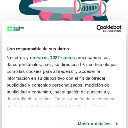
Uso responsable de sus datos
Nosotros y
nuestros 1022 socios
procesamos sus
datos personales, p.ej., su dirección IP, con tecnologías
como las cookies para almacenar y acceder la
Lo sentimos, no sabemos como
información en su dispositivo con el fin de ofrecer
te hemos traido hasta aquí.
publicidad y contenido personalizados, medición de
publicidad y contenido, investigación de audiencia y
desarrollo de servicios. Tiene la opción de seleccionar
Pero puedes encontrar el coche que estás
quién usa sus datos y con qué propósitos. Puede
buscando en alguno de estos enlaces:
cambiar o retirar su consentimiento en cualquier
momento desde la Declaración de cookies o clicando en
Coches nuevos
Mostrar detalles
el Menú de consentimiento.