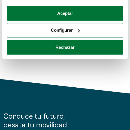
Coches de segunda mano
Si lo permite, también quisiéramos:
Aceptar
Recopilar información sobre su ubicación geográfica
Coches de km0
que puede tener una precisión de varios metros
Configurar
Coches de renting
Identificar su dispositivo analizándolo activamente
para buscar características específicas (huellas
Rechazar
digitales)
Obtenga más información sobre cómo se procesan sus
datos personales y establezca sus preferencias en la
sección de datos
. Puede cambiar o retirar su
consentimiento en cualquier momento en la Declaración
de cookies.
Las cookies de este sitio web se usan para personalizar
el contenido y los anuncios, ofrecer funciones de redes
sociales y analizar el tráfico. Además, compartimos
Conduce tu futuro,
información sobre el uso que haga del sitio web con
desata tu movilidad
nuestros partners de redes sociales, publicidad y análisis