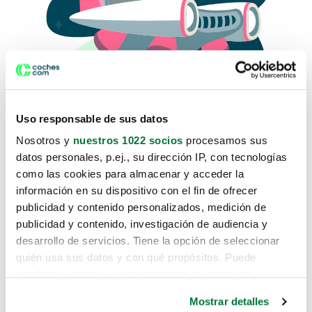
Uso responsable de sus datos
Nosotros y
nuestros 1022 socios
procesamos sus
datos personales, p.ej., su dirección IP, con tecnologías
como las cookies para almacenar y acceder la
Lo sentimos, no sabemos como
información en su dispositivo con el fin de ofrecer
te hemos traido hasta aquí.
publicidad y contenido personalizados, medición de
publicidad y contenido, investigación de audiencia y
desarrollo de servicios. Tiene la opción de seleccionar
Pero puedes encontrar el coche que estás
quién usa sus datos y con qué propósitos. Puede
buscando en alguno de estos enlaces:
cambiar o retirar su consentimiento en cualquier
momento desde la Declaración de cookies o clicando en
Coches nuevos
Mostrar detalles
el Menú de consentimiento.