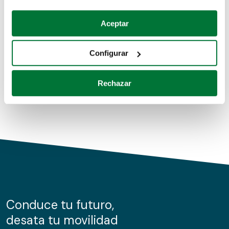
Coches de segunda mano
Si lo permite, también quisiéramos:
Aceptar
Recopilar información sobre su ubicación geográfica
Coches de km0
que puede tener una precisión de varios metros
Configurar
Coches de renting
Identificar su dispositivo analizándolo activamente
para buscar características específicas (huellas
Rechazar
digitales)
Obtenga más información sobre cómo se procesan sus
datos personales y establezca sus preferencias en la
sección de datos
. Puede cambiar o retirar su
consentimiento en cualquier momento en la Declaración
de cookies.
Las cookies de este sitio web se usan para personalizar
el contenido y los anuncios, ofrecer funciones de redes
sociales y analizar el tráfico. Además, compartimos
Conduce tu futuro,
información sobre el uso que haga del sitio web con
desata tu movilidad
nuestros partners de redes sociales, publicidad y análisis