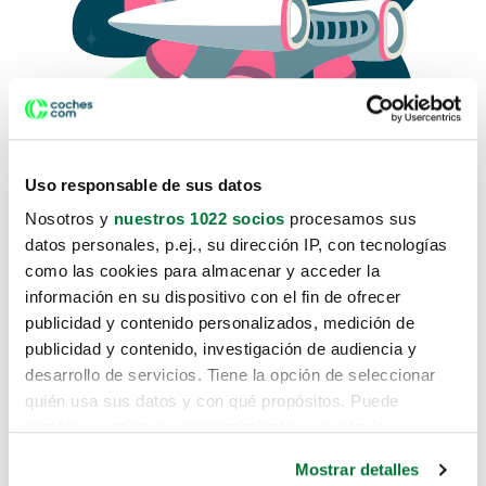
Uso responsable de sus datos
Nosotros y
nuestros 1022 socios
procesamos sus
datos personales, p.ej., su dirección IP, con tecnologías
como las cookies para almacenar y acceder la
Lo sentimos, no sabemos como
información en su dispositivo con el fin de ofrecer
te hemos traido hasta aquí.
publicidad y contenido personalizados, medición de
publicidad y contenido, investigación de audiencia y
desarrollo de servicios. Tiene la opción de seleccionar
Pero puedes encontrar el coche que estás
quién usa sus datos y con qué propósitos. Puede
buscando en alguno de estos enlaces:
cambiar o retirar su consentimiento en cualquier
momento desde la Declaración de cookies o clicando en
Coches nuevos
Mostrar detalles
el Menú de consentimiento.