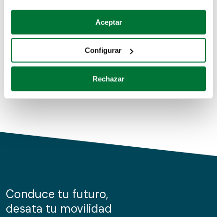
Coches de segunda mano
Si lo permite, también quisiéramos:
Aceptar
Recopilar información sobre su ubicación geográfica
Coches de km0
que puede tener una precisión de varios metros
Configurar
Coches de renting
Identificar su dispositivo analizándolo activamente
para buscar características específicas (huellas
Rechazar
digitales)
Obtenga más información sobre cómo se procesan sus
datos personales y establezca sus preferencias en la
sección de datos
. Puede cambiar o retirar su
consentimiento en cualquier momento en la Declaración
de cookies.
Las cookies de este sitio web se usan para personalizar
el contenido y los anuncios, ofrecer funciones de redes
sociales y analizar el tráfico. Además, compartimos
Conduce tu futuro,
información sobre el uso que haga del sitio web con
desata tu movilidad
nuestros partners de redes sociales, publicidad y análisis