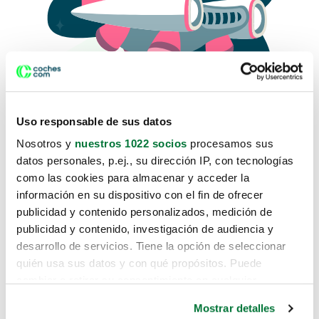
Uso responsable de sus datos
Nosotros y
nuestros 1022 socios
procesamos sus
datos personales, p.ej., su dirección IP, con tecnologías
como las cookies para almacenar y acceder la
Lo sentimos, no sabemos como
información en su dispositivo con el fin de ofrecer
te hemos traido hasta aquí.
publicidad y contenido personalizados, medición de
publicidad y contenido, investigación de audiencia y
desarrollo de servicios. Tiene la opción de seleccionar
Pero puedes encontrar el coche que estás
quién usa sus datos y con qué propósitos. Puede
buscando en alguno de estos enlaces:
cambiar o retirar su consentimiento en cualquier
momento desde la Declaración de cookies o clicando en
Coches nuevos
Mostrar detalles
el Menú de consentimiento.