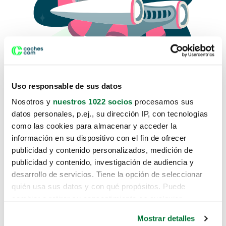
Uso responsable de sus datos
Nosotros y
nuestros 1022 socios
procesamos sus
datos personales, p.ej., su dirección IP, con tecnologías
como las cookies para almacenar y acceder la
Lo sentimos, no sabemos como
información en su dispositivo con el fin de ofrecer
te hemos traido hasta aquí.
publicidad y contenido personalizados, medición de
publicidad y contenido, investigación de audiencia y
desarrollo de servicios. Tiene la opción de seleccionar
Pero puedes encontrar el coche que estás
quién usa sus datos y con qué propósitos. Puede
buscando en alguno de estos enlaces:
cambiar o retirar su consentimiento en cualquier
momento desde la Declaración de cookies o clicando en
Coches nuevos
Mostrar detalles
el Menú de consentimiento.