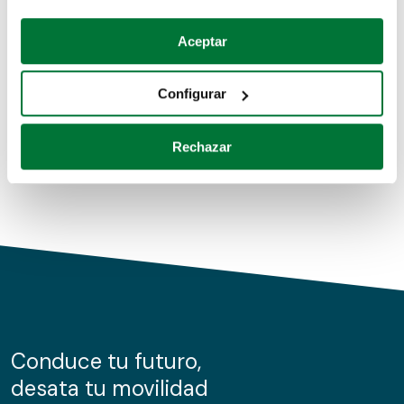
Coches de segunda mano
Si lo permite, también quisiéramos:
Aceptar
Recopilar información sobre su ubicación geográfica
Coches de km0
que puede tener una precisión de varios metros
Configurar
Coches de renting
Identificar su dispositivo analizándolo activamente
para buscar características específicas (huellas
Rechazar
digitales)
Obtenga más información sobre cómo se procesan sus
datos personales y establezca sus preferencias en la
sección de datos
. Puede cambiar o retirar su
consentimiento en cualquier momento en la Declaración
de cookies.
Las cookies de este sitio web se usan para personalizar
el contenido y los anuncios, ofrecer funciones de redes
sociales y analizar el tráfico. Además, compartimos
Conduce tu futuro,
información sobre el uso que haga del sitio web con
desata tu movilidad
nuestros partners de redes sociales, publicidad y análisis