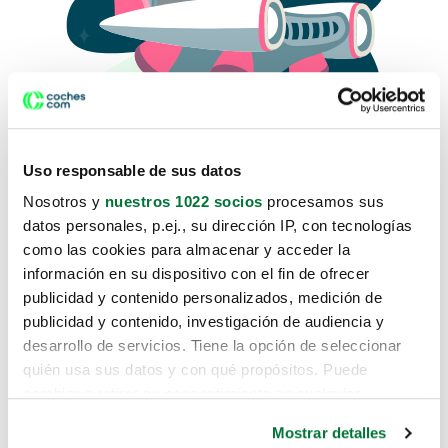
Uso responsable de sus datos
Nosotros y
nuestros 1022 socios
procesamos sus
datos personales, p.ej., su dirección IP, con tecnologías
como las cookies para almacenar y acceder la
Lo sentimos, no sabemos como
información en su dispositivo con el fin de ofrecer
te hemos traido hasta aquí.
publicidad y contenido personalizados, medición de
publicidad y contenido, investigación de audiencia y
desarrollo de servicios. Tiene la opción de seleccionar
Pero puedes encontrar el coche que estás
quién usa sus datos y con qué propósitos. Puede
buscando en alguno de estos enlaces:
cambiar o retirar su consentimiento en cualquier
momento desde la Declaración de cookies o clicando en
Coches nuevos
Mostrar detalles
el Menú de consentimiento.