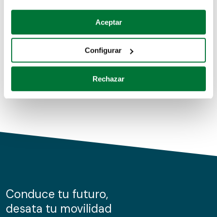
Coches de segunda mano
Si lo permite, también quisiéramos:
Aceptar
Recopilar información sobre su ubicación geográfica
Coches de km0
que puede tener una precisión de varios metros
Configurar
Coches de renting
Identificar su dispositivo analizándolo activamente
para buscar características específicas (huellas
Rechazar
digitales)
Obtenga más información sobre cómo se procesan sus
datos personales y establezca sus preferencias en la
sección de datos
. Puede cambiar o retirar su
consentimiento en cualquier momento en la Declaración
de cookies.
Las cookies de este sitio web se usan para personalizar
el contenido y los anuncios, ofrecer funciones de redes
sociales y analizar el tráfico. Además, compartimos
Conduce tu futuro,
información sobre el uso que haga del sitio web con
desata tu movilidad
nuestros partners de redes sociales, publicidad y análisis