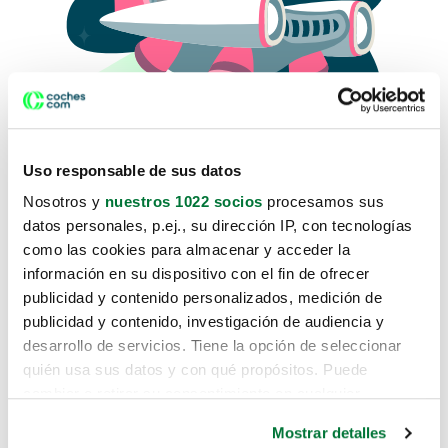
Uso responsable de sus datos
Nosotros y
nuestros 1022 socios
procesamos sus
datos personales, p.ej., su dirección IP, con tecnologías
como las cookies para almacenar y acceder la
Lo sentimos, no sabemos como
información en su dispositivo con el fin de ofrecer
te hemos traido hasta aquí.
publicidad y contenido personalizados, medición de
publicidad y contenido, investigación de audiencia y
desarrollo de servicios. Tiene la opción de seleccionar
Pero puedes encontrar el coche que estás
quién usa sus datos y con qué propósitos. Puede
buscando en alguno de estos enlaces:
cambiar o retirar su consentimiento en cualquier
momento desde la Declaración de cookies o clicando en
Coches nuevos
Mostrar detalles
el Menú de consentimiento.