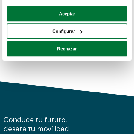
Coches de segunda mano
Si lo permite, también quisiéramos:
Aceptar
Recopilar información sobre su ubicación geográfica
Coches de km0
que puede tener una precisión de varios metros
Configurar
Coches de renting
Identificar su dispositivo analizándolo activamente
para buscar características específicas (huellas
Rechazar
digitales)
Obtenga más información sobre cómo se procesan sus
datos personales y establezca sus preferencias en la
sección de datos
. Puede cambiar o retirar su
consentimiento en cualquier momento en la Declaración
de cookies.
Las cookies de este sitio web se usan para personalizar
el contenido y los anuncios, ofrecer funciones de redes
sociales y analizar el tráfico. Además, compartimos
Conduce tu futuro,
información sobre el uso que haga del sitio web con
desata tu movilidad
nuestros partners de redes sociales, publicidad y análisis