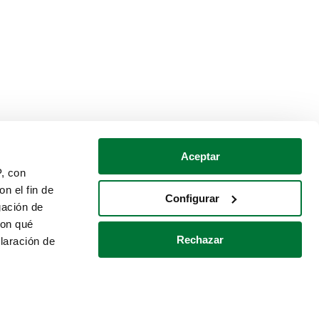
Aceptar
P, con
n el fin de
Configurar
gación de
con qué
Rechazar
laración de
Política de cookies
Contacto
 varios metros