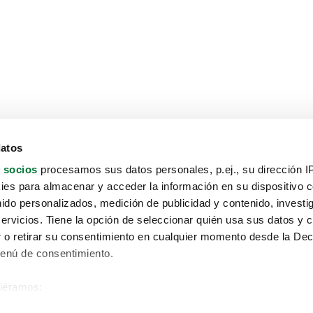
datos
 socios
procesamos sus datos personales, p.ej., su dirección I
es para almacenar y acceder la información en su dispositivo co
nido personalizados, medición de publicidad y contenido, investi
servicios. Tiene la opción de seleccionar quién usa sus datos y 
 o retirar su consentimiento en cualquier momento desde la Dec
Menú de consentimiento.
siéramos:
Aviso protección de datos
 sobre su ubicación geográfica que puede tener una precisión de