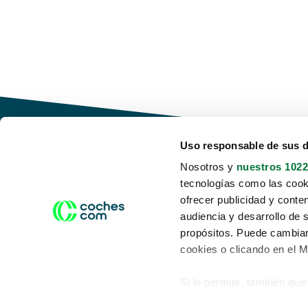
Uso responsable de sus 
Nosotros y
nuestros 1022
tecnologías como las cooki
Conduce tu futuro,
ofrecer publicidad y conte
desata tu movilidad
audiencia y desarrollo de 
propósitos. Puede cambiar
cookies o clicando en el 
Si lo permite, también qui
Acerca de nosotros
Aviso legal
Recopilar información