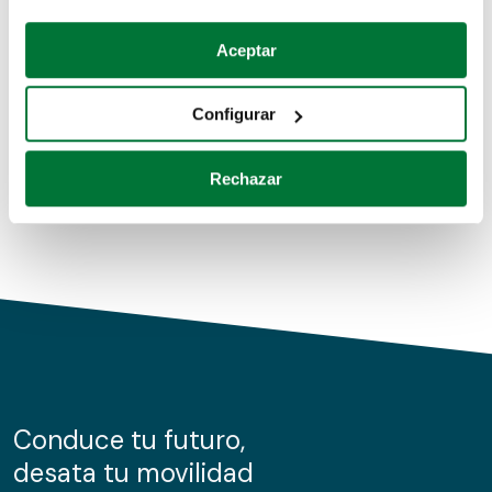
Coches de segunda mano
Si lo permite, también quisiéramos:
Aceptar
Recopilar información sobre su ubicación geográfica
Coches de km0
que puede tener una precisión de varios metros
Configurar
Coches de renting
Identificar su dispositivo analizándolo activamente
para buscar características específicas (huellas
Rechazar
digitales)
Obtenga más información sobre cómo se procesan sus
datos personales y establezca sus preferencias en la
sección de datos
. Puede cambiar o retirar su
consentimiento en cualquier momento en la Declaración
de cookies.
Las cookies de este sitio web se usan para personalizar
el contenido y los anuncios, ofrecer funciones de redes
sociales y analizar el tráfico. Además, compartimos
Conduce tu futuro,
información sobre el uso que haga del sitio web con
desata tu movilidad
nuestros partners de redes sociales, publicidad y análisis