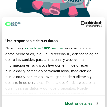
Uso responsable de sus datos
Nosotros y
nuestros 1022 socios
procesamos sus
datos personales, p.ej., su dirección IP, con tecnologías
como las cookies para almacenar y acceder la
Lo sentimos, no sabemos como
información en su dispositivo con el fin de ofrecer
te hemos traido hasta aquí.
publicidad y contenido personalizados, medición de
publicidad y contenido, investigación de audiencia y
desarrollo de servicios. Tiene la opción de seleccionar
Pero puedes encontrar el coche que estás
quién usa sus datos y con qué propósitos. Puede
buscando en alguno de estos enlaces:
cambiar o retirar su consentimiento en cualquier
momento desde la Declaración de cookies o clicando en
Coches nuevos
Mostrar detalles
el Menú de consentimiento.