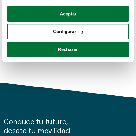
Coches de segunda mano
Si lo permite, también quisiéramos:
Aceptar
Recopilar información sobre su ubicación geográfica
Coches de km0
que puede tener una precisión de varios metros
Configurar
Coches de renting
Identificar su dispositivo analizándolo activamente
para buscar características específicas (huellas
Rechazar
digitales)
Obtenga más información sobre cómo se procesan sus
datos personales y establezca sus preferencias en la
sección de datos
. Puede cambiar o retirar su
consentimiento en cualquier momento en la Declaración
de cookies.
Las cookies de este sitio web se usan para personalizar
el contenido y los anuncios, ofrecer funciones de redes
sociales y analizar el tráfico. Además, compartimos
Conduce tu futuro,
información sobre el uso que haga del sitio web con
desata tu movilidad
nuestros partners de redes sociales, publicidad y análisis