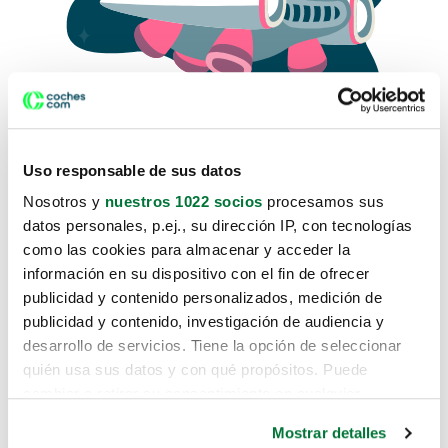
Uso responsable de sus datos
Nosotros y
nuestros 1022 socios
procesamos sus
datos personales, p.ej., su dirección IP, con tecnologías
como las cookies para almacenar y acceder la
Lo sentimos, no sabemos como
información en su dispositivo con el fin de ofrecer
te hemos traido hasta aquí.
publicidad y contenido personalizados, medición de
publicidad y contenido, investigación de audiencia y
desarrollo de servicios. Tiene la opción de seleccionar
Pero puedes encontrar el coche que estás
quién usa sus datos y con qué propósitos. Puede
buscando en alguno de estos enlaces:
cambiar o retirar su consentimiento en cualquier
momento desde la Declaración de cookies o clicando en
Coches nuevos
Mostrar detalles
el Menú de consentimiento.