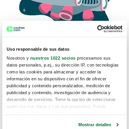
Uso responsable de sus datos
Nosotros y
nuestros 1022 socios
procesamos sus
datos personales, p.ej., su dirección IP, con tecnologías
como las cookies para almacenar y acceder la
Lo sentimos, no sabemos como
información en su dispositivo con el fin de ofrecer
te hemos traido hasta aquí.
publicidad y contenido personalizados, medición de
publicidad y contenido, investigación de audiencia y
desarrollo de servicios. Tiene la opción de seleccionar
Pero puedes encontrar el coche que estás
quién usa sus datos y con qué propósitos. Puede
buscando en alguno de estos enlaces:
cambiar o retirar su consentimiento en cualquier
momento desde la Declaración de cookies o clicando en
Coches nuevos
Mostrar detalles
el Menú de consentimiento.