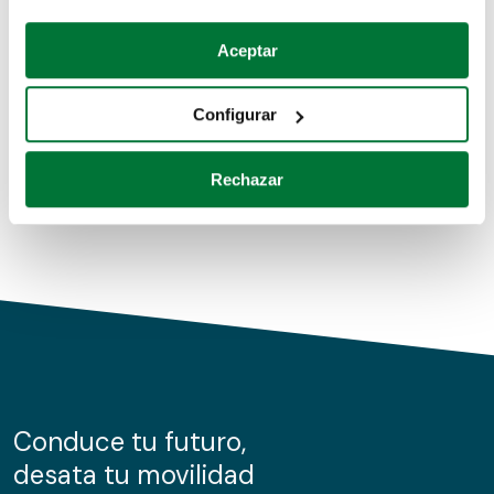
Coches de segunda mano
Si lo permite, también quisiéramos:
Aceptar
Recopilar información sobre su ubicación geográfica
Coches de km0
que puede tener una precisión de varios metros
Configurar
Coches de renting
Identificar su dispositivo analizándolo activamente
para buscar características específicas (huellas
Rechazar
digitales)
Obtenga más información sobre cómo se procesan sus
datos personales y establezca sus preferencias en la
sección de datos
. Puede cambiar o retirar su
consentimiento en cualquier momento en la Declaración
de cookies.
Las cookies de este sitio web se usan para personalizar
el contenido y los anuncios, ofrecer funciones de redes
sociales y analizar el tráfico. Además, compartimos
Conduce tu futuro,
información sobre el uso que haga del sitio web con
desata tu movilidad
nuestros partners de redes sociales, publicidad y análisis