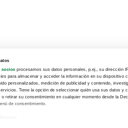
datos
 socios
procesamos sus datos personales, p.ej., su dirección I
es para almacenar y acceder la información en su dispositivo co
nido personalizados, medición de publicidad y contenido, investi
servicios. Tiene la opción de seleccionar quién usa sus datos y 
 o retirar su consentimiento en cualquier momento desde la Dec
Menú de consentimiento.
siéramos:
Aviso protección de datos
 sobre su ubicación geográfica que puede tener una precisión de