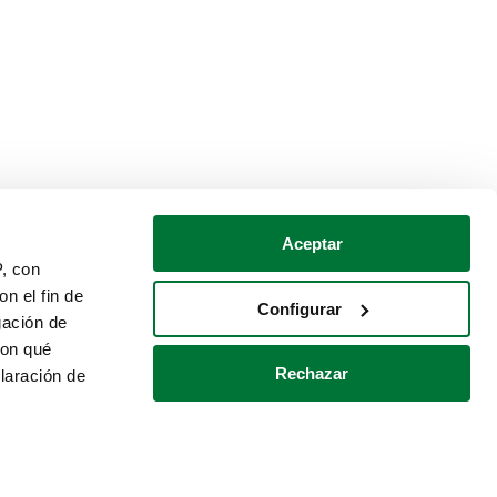
Aceptar
P, con
n el fin de
Configurar
gación de
con qué
Rechazar
laración de
Política de cookies
Contacto
 varios metros