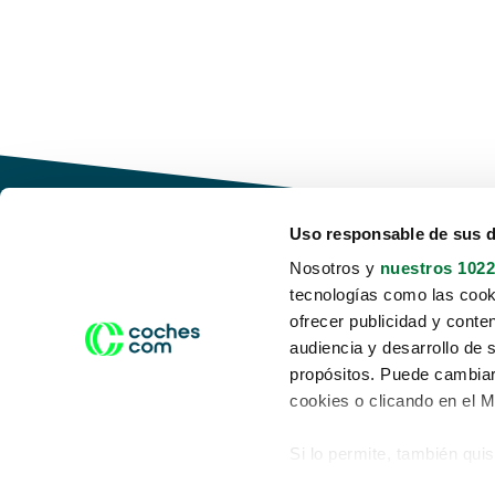
Uso responsable de sus 
Nosotros y
nuestros 1022
tecnologías como las cooki
Conduce tu futuro,
ofrecer publicidad y conte
desata tu movilidad
audiencia y desarrollo de 
propósitos. Puede cambiar
cookies o clicando en el 
Si lo permite, también qui
Acerca de nosotros
Aviso legal
Recopilar información