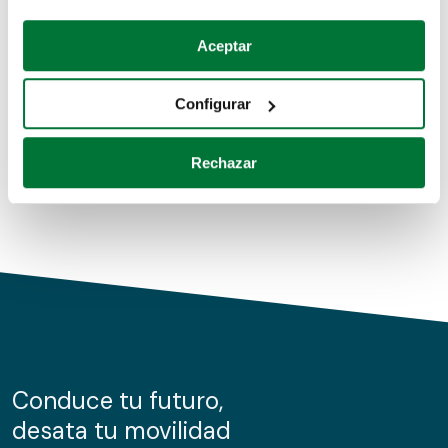
Coches de segunda mano
Si lo permite, también quisiéramos:
Aceptar
Recopilar información sobre su ubicación geográfica
Coches de km0
que puede tener una precisión de varios metros
Configurar
Coches de renting
Identificar su dispositivo analizándolo activamente
para buscar características específicas (huellas
Rechazar
digitales)
Obtenga más información sobre cómo se procesan sus
datos personales y establezca sus preferencias en la
sección de datos
. Puede cambiar o retirar su
consentimiento en cualquier momento en la Declaración
de cookies.
Las cookies de este sitio web se usan para personalizar
el contenido y los anuncios, ofrecer funciones de redes
sociales y analizar el tráfico. Además, compartimos
Conduce tu futuro,
información sobre el uso que haga del sitio web con
desata tu movilidad
nuestros partners de redes sociales, publicidad y análisis