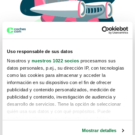
Uso responsable de sus datos
Nosotros y
nuestros 1022 socios
procesamos sus
datos personales, p.ej., su dirección IP, con tecnologías
como las cookies para almacenar y acceder la
Lo sentimos, no sabemos como
información en su dispositivo con el fin de ofrecer
te hemos traido hasta aquí.
publicidad y contenido personalizados, medición de
publicidad y contenido, investigación de audiencia y
desarrollo de servicios. Tiene la opción de seleccionar
Pero puedes encontrar el coche que estás
quién usa sus datos y con qué propósitos. Puede
buscando en alguno de estos enlaces:
cambiar o retirar su consentimiento en cualquier
momento desde la Declaración de cookies o clicando en
Coches nuevos
Mostrar detalles
el Menú de consentimiento.