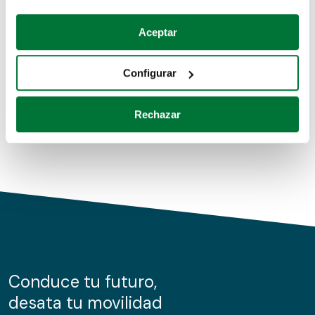
Coches de segunda mano
Si lo permite, también quisiéramos:
Aceptar
Recopilar información sobre su ubicación geográfica
Coches de km0
que puede tener una precisión de varios metros
Configurar
Coches de renting
Identificar su dispositivo analizándolo activamente
para buscar características específicas (huellas
Rechazar
digitales)
Obtenga más información sobre cómo se procesan sus
datos personales y establezca sus preferencias en la
sección de datos
. Puede cambiar o retirar su
consentimiento en cualquier momento en la Declaración
de cookies.
Las cookies de este sitio web se usan para personalizar
el contenido y los anuncios, ofrecer funciones de redes
sociales y analizar el tráfico. Además, compartimos
Conduce tu futuro,
información sobre el uso que haga del sitio web con
desata tu movilidad
nuestros partners de redes sociales, publicidad y análisis