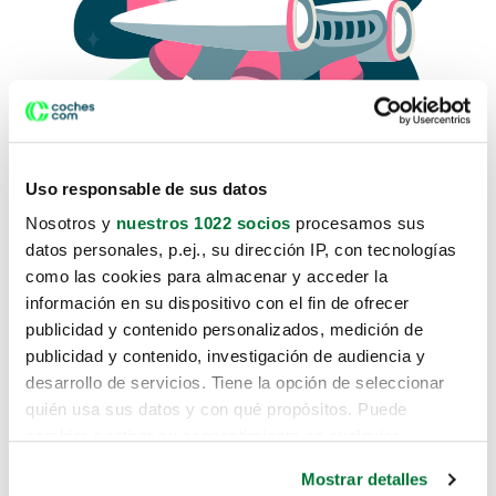
Uso responsable de sus datos
Nosotros y
nuestros 1022 socios
procesamos sus
datos personales, p.ej., su dirección IP, con tecnologías
como las cookies para almacenar y acceder la
Lo sentimos, no sabemos como
información en su dispositivo con el fin de ofrecer
te hemos traido hasta aquí.
publicidad y contenido personalizados, medición de
publicidad y contenido, investigación de audiencia y
desarrollo de servicios. Tiene la opción de seleccionar
Pero puedes encontrar el coche que estás
quién usa sus datos y con qué propósitos. Puede
buscando en alguno de estos enlaces:
cambiar o retirar su consentimiento en cualquier
momento desde la Declaración de cookies o clicando en
Coches nuevos
Mostrar detalles
el Menú de consentimiento.