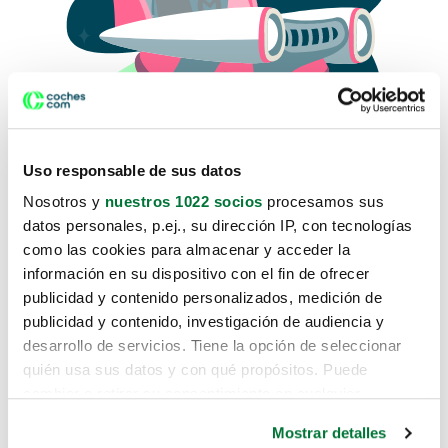
Uso responsable de sus datos
Nosotros y
nuestros 1022 socios
procesamos sus
datos personales, p.ej., su dirección IP, con tecnologías
como las cookies para almacenar y acceder la
Lo sentimos, no sabemos como
información en su dispositivo con el fin de ofrecer
te hemos traido hasta aquí.
publicidad y contenido personalizados, medición de
publicidad y contenido, investigación de audiencia y
desarrollo de servicios. Tiene la opción de seleccionar
Pero puedes encontrar el coche que estás
quién usa sus datos y con qué propósitos. Puede
buscando en alguno de estos enlaces:
cambiar o retirar su consentimiento en cualquier
momento desde la Declaración de cookies o clicando en
Coches nuevos
Mostrar detalles
el Menú de consentimiento.