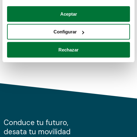
Coches de segunda mano
Si lo permite, también quisiéramos:
Aceptar
Recopilar información sobre su ubicación geográfica
Coches de km0
que puede tener una precisión de varios metros
Configurar
Coches de renting
Identificar su dispositivo analizándolo activamente
para buscar características específicas (huellas
Rechazar
digitales)
Obtenga más información sobre cómo se procesan sus
datos personales y establezca sus preferencias en la
sección de datos
. Puede cambiar o retirar su
consentimiento en cualquier momento en la Declaración
de cookies.
Las cookies de este sitio web se usan para personalizar
el contenido y los anuncios, ofrecer funciones de redes
sociales y analizar el tráfico. Además, compartimos
Conduce tu futuro,
información sobre el uso que haga del sitio web con
desata tu movilidad
nuestros partners de redes sociales, publicidad y análisis