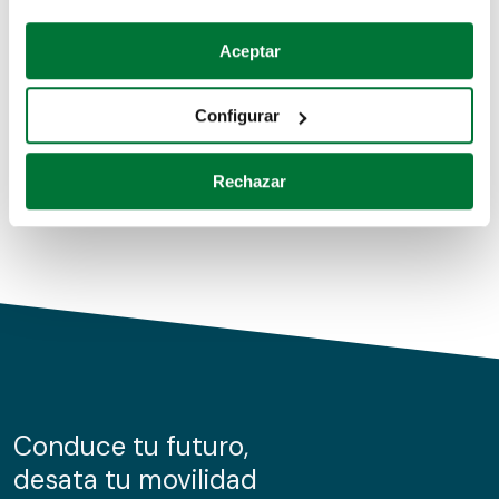
Coches de segunda mano
Si lo permite, también quisiéramos:
Aceptar
Recopilar información sobre su ubicación geográfica
Coches de km0
que puede tener una precisión de varios metros
Configurar
Coches de renting
Identificar su dispositivo analizándolo activamente
para buscar características específicas (huellas
Rechazar
digitales)
Obtenga más información sobre cómo se procesan sus
datos personales y establezca sus preferencias en la
sección de datos
. Puede cambiar o retirar su
consentimiento en cualquier momento en la Declaración
de cookies.
Las cookies de este sitio web se usan para personalizar
el contenido y los anuncios, ofrecer funciones de redes
sociales y analizar el tráfico. Además, compartimos
Conduce tu futuro,
información sobre el uso que haga del sitio web con
desata tu movilidad
nuestros partners de redes sociales, publicidad y análisis