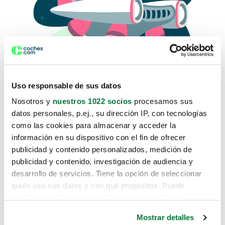
Uso responsable de sus datos
Nosotros y
nuestros 1022 socios
procesamos sus
datos personales, p.ej., su dirección IP, con tecnologías
como las cookies para almacenar y acceder la
Lo sentimos, no sabemos como
información en su dispositivo con el fin de ofrecer
te hemos traido hasta aquí.
publicidad y contenido personalizados, medición de
publicidad y contenido, investigación de audiencia y
desarrollo de servicios. Tiene la opción de seleccionar
Pero puedes encontrar el coche que estás
quién usa sus datos y con qué propósitos. Puede
buscando en alguno de estos enlaces:
cambiar o retirar su consentimiento en cualquier
momento desde la Declaración de cookies o clicando en
Coches nuevos
Mostrar detalles
el Menú de consentimiento.