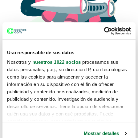
Uso responsable de sus datos
Nosotros y
nuestros 1022 socios
procesamos sus
datos personales, p.ej., su dirección IP, con tecnologías
como las cookies para almacenar y acceder la
Lo sentimos, no sabemos como
información en su dispositivo con el fin de ofrecer
te hemos traido hasta aquí.
publicidad y contenido personalizados, medición de
publicidad y contenido, investigación de audiencia y
desarrollo de servicios. Tiene la opción de seleccionar
Pero puedes encontrar el coche que estás
quién usa sus datos y con qué propósitos. Puede
buscando en alguno de estos enlaces:
cambiar o retirar su consentimiento en cualquier
momento desde la Declaración de cookies o clicando en
Coches nuevos
Mostrar detalles
el Menú de consentimiento.