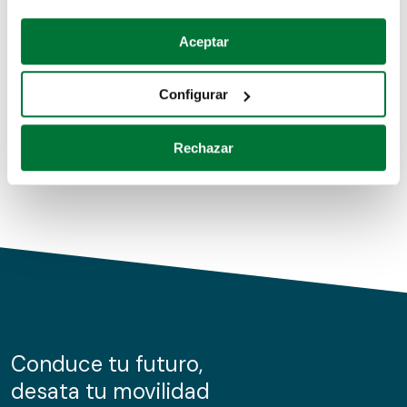
Coches de segunda mano
Si lo permite, también quisiéramos:
Aceptar
Recopilar información sobre su ubicación geográfica
Coches de km0
que puede tener una precisión de varios metros
Configurar
Coches de renting
Identificar su dispositivo analizándolo activamente
para buscar características específicas (huellas
Rechazar
digitales)
Obtenga más información sobre cómo se procesan sus
datos personales y establezca sus preferencias en la
sección de datos
. Puede cambiar o retirar su
consentimiento en cualquier momento en la Declaración
de cookies.
Las cookies de este sitio web se usan para personalizar
el contenido y los anuncios, ofrecer funciones de redes
sociales y analizar el tráfico. Además, compartimos
Conduce tu futuro,
información sobre el uso que haga del sitio web con
desata tu movilidad
nuestros partners de redes sociales, publicidad y análisis