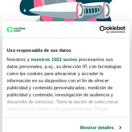
Uso responsable de sus datos
Nosotros y
nuestros 1022 socios
procesamos sus
datos personales, p.ej., su dirección IP, con tecnologías
como las cookies para almacenar y acceder la
Lo sentimos, no sabemos como
información en su dispositivo con el fin de ofrecer
te hemos traido hasta aquí.
publicidad y contenido personalizados, medición de
publicidad y contenido, investigación de audiencia y
desarrollo de servicios. Tiene la opción de seleccionar
Pero puedes encontrar el coche que estás
quién usa sus datos y con qué propósitos. Puede
buscando en alguno de estos enlaces:
cambiar o retirar su consentimiento en cualquier
momento desde la Declaración de cookies o clicando en
Coches nuevos
Mostrar detalles
el Menú de consentimiento.