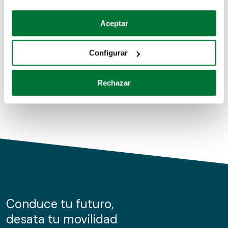
Coches de segunda mano
Si lo permite, también quisiéramos:
Aceptar
Recopilar información sobre su ubicación geográfica
Coches de km0
que puede tener una precisión de varios metros
Configurar
Coches de renting
Identificar su dispositivo analizándolo activamente
para buscar características específicas (huellas
Rechazar
digitales)
Obtenga más información sobre cómo se procesan sus
datos personales y establezca sus preferencias en la
sección de datos
. Puede cambiar o retirar su
consentimiento en cualquier momento en la Declaración
de cookies.
Las cookies de este sitio web se usan para personalizar
el contenido y los anuncios, ofrecer funciones de redes
sociales y analizar el tráfico. Además, compartimos
Conduce tu futuro,
información sobre el uso que haga del sitio web con
desata tu movilidad
nuestros partners de redes sociales, publicidad y análisis