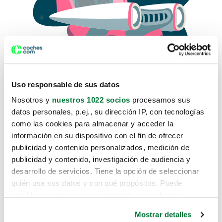
Uso responsable de sus datos
Nosotros y
nuestros 1022 socios
procesamos sus
datos personales, p.ej., su dirección IP, con tecnologías
como las cookies para almacenar y acceder la
Lo sentimos, no sabemos como
información en su dispositivo con el fin de ofrecer
te hemos traido hasta aquí.
publicidad y contenido personalizados, medición de
publicidad y contenido, investigación de audiencia y
desarrollo de servicios. Tiene la opción de seleccionar
Pero puedes encontrar el coche que estás
quién usa sus datos y con qué propósitos. Puede
buscando en alguno de estos enlaces:
cambiar o retirar su consentimiento en cualquier
momento desde la Declaración de cookies o clicando en
Coches nuevos
Mostrar detalles
el Menú de consentimiento.