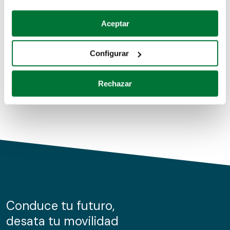
Coches de segunda mano
Si lo permite, también quisiéramos:
Aceptar
Recopilar información sobre su ubicación geográfica
Coches de km0
que puede tener una precisión de varios metros
Configurar
Coches de renting
Identificar su dispositivo analizándolo activamente
para buscar características específicas (huellas
Rechazar
digitales)
Obtenga más información sobre cómo se procesan sus
datos personales y establezca sus preferencias en la
sección de datos
. Puede cambiar o retirar su
consentimiento en cualquier momento en la Declaración
de cookies.
Las cookies de este sitio web se usan para personalizar
el contenido y los anuncios, ofrecer funciones de redes
sociales y analizar el tráfico. Además, compartimos
Conduce tu futuro,
información sobre el uso que haga del sitio web con
desata tu movilidad
nuestros partners de redes sociales, publicidad y análisis