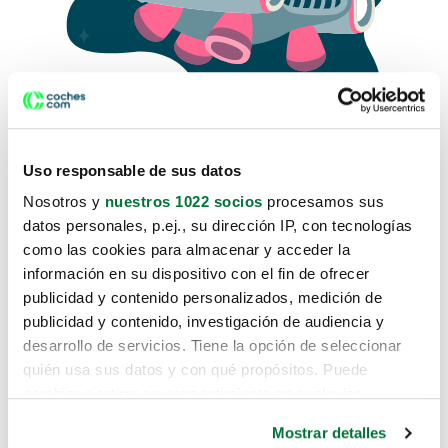
Uso responsable de sus datos
Nosotros y
nuestros 1022 socios
procesamos sus
datos personales, p.ej., su dirección IP, con tecnologías
como las cookies para almacenar y acceder la
Lo sentimos, no sabemos como
información en su dispositivo con el fin de ofrecer
te hemos traido hasta aquí.
publicidad y contenido personalizados, medición de
publicidad y contenido, investigación de audiencia y
desarrollo de servicios. Tiene la opción de seleccionar
Pero puedes encontrar el coche que estás
quién usa sus datos y con qué propósitos. Puede
buscando en alguno de estos enlaces:
cambiar o retirar su consentimiento en cualquier
momento desde la Declaración de cookies o clicando en
Coches nuevos
Mostrar detalles
el Menú de consentimiento.