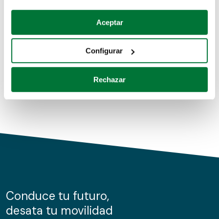
Coches de segunda mano
Si lo permite, también quisiéramos:
Aceptar
Recopilar información sobre su ubicación geográfica
Coches de km0
que puede tener una precisión de varios metros
Configurar
Coches de renting
Identificar su dispositivo analizándolo activamente
para buscar características específicas (huellas
Rechazar
digitales)
Obtenga más información sobre cómo se procesan sus
datos personales y establezca sus preferencias en la
sección de datos
. Puede cambiar o retirar su
consentimiento en cualquier momento en la Declaración
de cookies.
Las cookies de este sitio web se usan para personalizar
el contenido y los anuncios, ofrecer funciones de redes
sociales y analizar el tráfico. Además, compartimos
Conduce tu futuro,
información sobre el uso que haga del sitio web con
desata tu movilidad
nuestros partners de redes sociales, publicidad y análisis