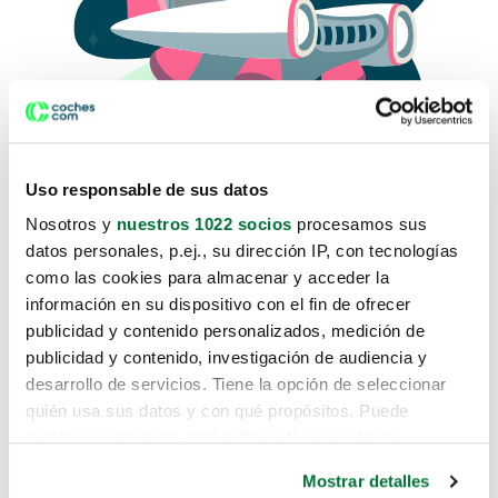
Uso responsable de sus datos
Nosotros y
nuestros 1022 socios
procesamos sus
datos personales, p.ej., su dirección IP, con tecnologías
como las cookies para almacenar y acceder la
Lo sentimos, no sabemos como
información en su dispositivo con el fin de ofrecer
te hemos traido hasta aquí.
publicidad y contenido personalizados, medición de
publicidad y contenido, investigación de audiencia y
desarrollo de servicios. Tiene la opción de seleccionar
Pero puedes encontrar el coche que estás
quién usa sus datos y con qué propósitos. Puede
buscando en alguno de estos enlaces:
cambiar o retirar su consentimiento en cualquier
momento desde la Declaración de cookies o clicando en
Coches nuevos
Mostrar detalles
el Menú de consentimiento.