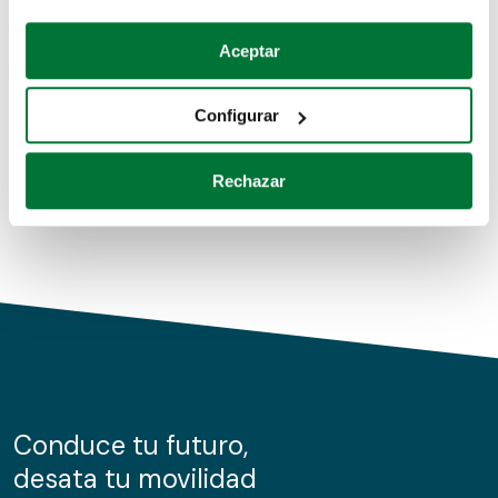
Coches de segunda mano
Si lo permite, también quisiéramos:
Aceptar
Recopilar información sobre su ubicación geográfica
Coches de km0
que puede tener una precisión de varios metros
Configurar
Coches de renting
Identificar su dispositivo analizándolo activamente
para buscar características específicas (huellas
Rechazar
digitales)
Obtenga más información sobre cómo se procesan sus
datos personales y establezca sus preferencias en la
sección de datos
. Puede cambiar o retirar su
consentimiento en cualquier momento en la Declaración
de cookies.
Las cookies de este sitio web se usan para personalizar
el contenido y los anuncios, ofrecer funciones de redes
sociales y analizar el tráfico. Además, compartimos
Conduce tu futuro,
información sobre el uso que haga del sitio web con
desata tu movilidad
nuestros partners de redes sociales, publicidad y análisis