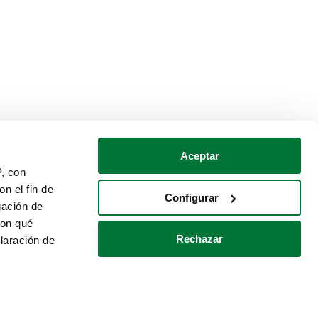
Aceptar
P, con
n el fin de
Configurar
gación de
con qué
Rechazar
laración de
Política de cookies
Contacto
 varios metros