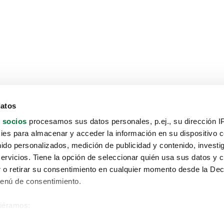
datos
 socios
procesamos sus datos personales, p.ej., su dirección I
es para almacenar y acceder la información en su dispositivo co
nido personalizados, medición de publicidad y contenido, investi
servicios. Tiene la opción de seleccionar quién usa sus datos y 
 o retirar su consentimiento en cualquier momento desde la Dec
Menú de consentimiento.
siéramos:
Aviso protección de datos
 sobre su ubicación geográfica que puede tener una precisión de