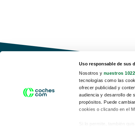
Uso responsable de sus 
Nosotros y
nuestros 1022
tecnologías como las cooki
Conduce tu futuro,
ofrecer publicidad y conte
desata tu movilidad
audiencia y desarrollo de 
propósitos. Puede cambiar
cookies o clicando en el 
Si lo permite, también qui
Acerca de nosotros
Aviso legal
Recopilar información