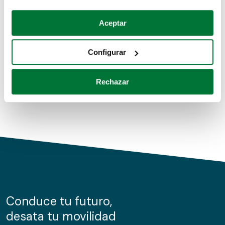
Coches de segunda mano
Si lo permite, también quisiéramos:
Aceptar
Recopilar información sobre su ubicación geográfica
Coches de km0
que puede tener una precisión de varios metros
Configurar
Coches de renting
Identificar su dispositivo analizándolo activamente
para buscar características específicas (huellas
Rechazar
digitales)
Obtenga más información sobre cómo se procesan sus
datos personales y establezca sus preferencias en la
sección de datos
. Puede cambiar o retirar su
consentimiento en cualquier momento en la Declaración
de cookies.
Las cookies de este sitio web se usan para personalizar
el contenido y los anuncios, ofrecer funciones de redes
sociales y analizar el tráfico. Además, compartimos
Conduce tu futuro,
información sobre el uso que haga del sitio web con
desata tu movilidad
nuestros partners de redes sociales, publicidad y análisis