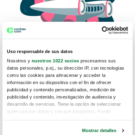
Uso responsable de sus datos
Nosotros y
nuestros 1022 socios
procesamos sus
datos personales, p.ej., su dirección IP, con tecnologías
como las cookies para almacenar y acceder la
Lo sentimos, no sabemos como
información en su dispositivo con el fin de ofrecer
te hemos traido hasta aquí.
publicidad y contenido personalizados, medición de
publicidad y contenido, investigación de audiencia y
desarrollo de servicios. Tiene la opción de seleccionar
Pero puedes encontrar el coche que estás
quién usa sus datos y con qué propósitos. Puede
buscando en alguno de estos enlaces:
cambiar o retirar su consentimiento en cualquier
momento desde la Declaración de cookies o clicando en
Coches nuevos
Mostrar detalles
el Menú de consentimiento.