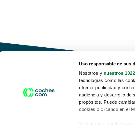
Uso responsable de sus 
Nosotros y
nuestros 1022
tecnologías como las cooki
Conduce tu futuro,
ofrecer publicidad y conte
desata tu movilidad
audiencia y desarrollo de 
propósitos. Puede cambiar
cookies o clicando en el 
Si lo permite, también qui
Acerca de nosotros
Aviso legal
Recopilar información