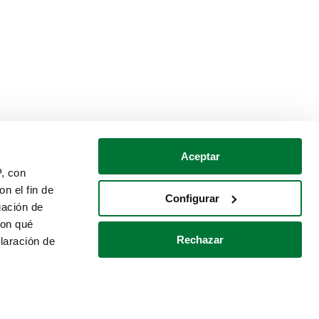
Aceptar
P, con
n el fin de
Configurar
gación de
con qué
Rechazar
laración de
Política de cookies
Contacto
 varios metros