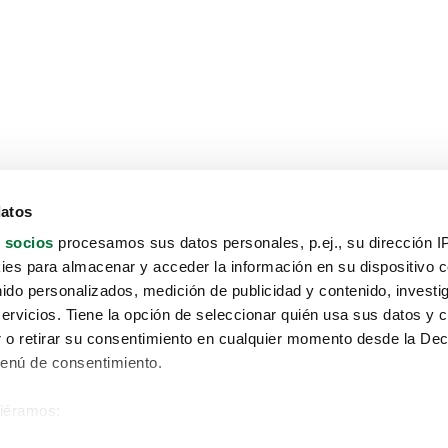
datos
 socios
procesamos sus datos personales, p.ej., su dirección I
es para almacenar y acceder la información en su dispositivo co
nido personalizados, medición de publicidad y contenido, investi
servicios. Tiene la opción de seleccionar quién usa sus datos y 
 o retirar su consentimiento en cualquier momento desde la Dec
Menú de consentimiento.
siéramos:
Aviso protección de datos
 sobre su ubicación geográfica que puede tener una precisión de