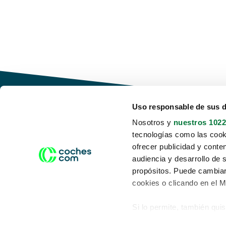
Uso responsable de sus 
Nosotros y
nuestros 1022
tecnologías como las cooki
Conduce tu futuro,
ofrecer publicidad y conte
desata tu movilidad
audiencia y desarrollo de 
propósitos. Puede cambiar
cookies o clicando en el 
Si lo permite, también qui
Acerca de nosotros
Aviso legal
Recopilar información