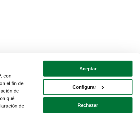
Aceptar
P, con
n el fin de
Configurar
gación de
con qué
Rechazar
laración de
Política de cookies
Contacto
 varios metros