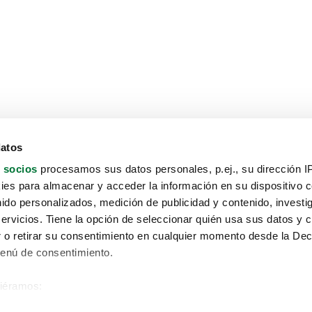
datos
 socios
procesamos sus datos personales, p.ej., su dirección I
es para almacenar y acceder la información en su dispositivo co
nido personalizados, medición de publicidad y contenido, investi
servicios. Tiene la opción de seleccionar quién usa sus datos y 
 o retirar su consentimiento en cualquier momento desde la Dec
Menú de consentimiento.
siéramos:
Aviso protección de datos
 sobre su ubicación geográfica que puede tener una precisión de