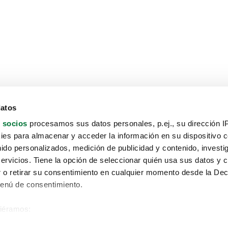
datos
 socios
procesamos sus datos personales, p.ej., su dirección I
es para almacenar y acceder la información en su dispositivo co
nido personalizados, medición de publicidad y contenido, investi
servicios. Tiene la opción de seleccionar quién usa sus datos y 
 o retirar su consentimiento en cualquier momento desde la Dec
Menú de consentimiento.
siéramos:
Aviso protección de datos
 sobre su ubicación geográfica que puede tener una precisión de