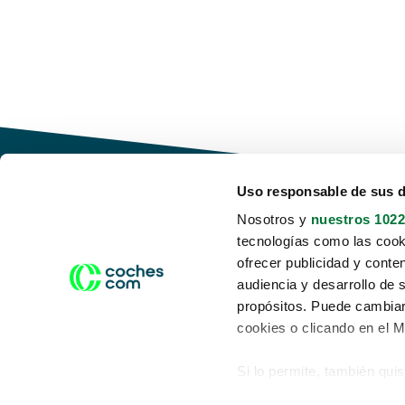
Uso responsable de sus 
Nosotros y
nuestros 1022
tecnologías como las cooki
Conduce tu futuro,
ofrecer publicidad y conte
desata tu movilidad
audiencia y desarrollo de 
propósitos. Puede cambiar
cookies o clicando en el 
Si lo permite, también qui
Acerca de nosotros
Aviso legal
Recopilar información