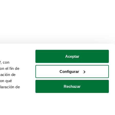
Aceptar
P, con
n el fin de
Configurar
gación de
con qué
Rechazar
laración de
Política de cookies
Contacto
 varios metros