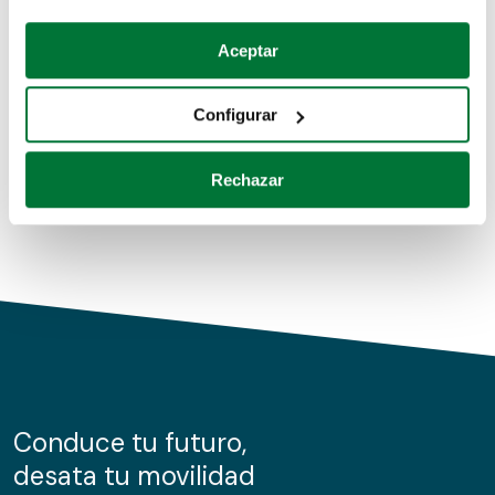
Coches de segunda mano
Si lo permite, también quisiéramos:
Aceptar
Recopilar información sobre su ubicación geográfica
Coches de km0
que puede tener una precisión de varios metros
Configurar
Coches de renting
Identificar su dispositivo analizándolo activamente
para buscar características específicas (huellas
Rechazar
digitales)
Obtenga más información sobre cómo se procesan sus
datos personales y establezca sus preferencias en la
sección de datos
. Puede cambiar o retirar su
consentimiento en cualquier momento en la Declaración
de cookies.
Las cookies de este sitio web se usan para personalizar
el contenido y los anuncios, ofrecer funciones de redes
sociales y analizar el tráfico. Además, compartimos
Conduce tu futuro,
información sobre el uso que haga del sitio web con
desata tu movilidad
nuestros partners de redes sociales, publicidad y análisis