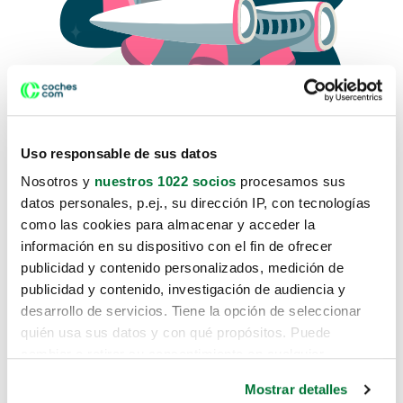
Uso responsable de sus datos
Nosotros y
nuestros 1022 socios
procesamos sus
datos personales, p.ej., su dirección IP, con tecnologías
como las cookies para almacenar y acceder la
Lo sentimos, no sabemos como
información en su dispositivo con el fin de ofrecer
te hemos traido hasta aquí.
publicidad y contenido personalizados, medición de
publicidad y contenido, investigación de audiencia y
desarrollo de servicios. Tiene la opción de seleccionar
Pero puedes encontrar el coche que estás
quién usa sus datos y con qué propósitos. Puede
buscando en alguno de estos enlaces:
cambiar o retirar su consentimiento en cualquier
momento desde la Declaración de cookies o clicando en
Coches nuevos
Mostrar detalles
el Menú de consentimiento.