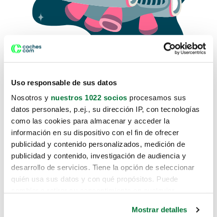
Uso responsable de sus datos
Nosotros y
nuestros 1022 socios
procesamos sus
datos personales, p.ej., su dirección IP, con tecnologías
como las cookies para almacenar y acceder la
Lo sentimos, no sabemos como
información en su dispositivo con el fin de ofrecer
te hemos traido hasta aquí.
publicidad y contenido personalizados, medición de
publicidad y contenido, investigación de audiencia y
desarrollo de servicios. Tiene la opción de seleccionar
Pero puedes encontrar el coche que estás
quién usa sus datos y con qué propósitos. Puede
buscando en alguno de estos enlaces:
cambiar o retirar su consentimiento en cualquier
momento desde la Declaración de cookies o clicando en
Coches nuevos
Mostrar detalles
el Menú de consentimiento.