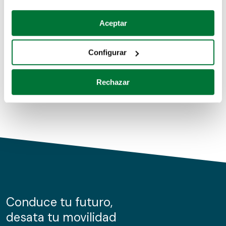
Coches de segunda mano
Si lo permite, también quisiéramos:
Aceptar
Recopilar información sobre su ubicación geográfica
Coches de km0
que puede tener una precisión de varios metros
Configurar
Coches de renting
Identificar su dispositivo analizándolo activamente
para buscar características específicas (huellas
Rechazar
digitales)
Obtenga más información sobre cómo se procesan sus
datos personales y establezca sus preferencias en la
sección de datos
. Puede cambiar o retirar su
consentimiento en cualquier momento en la Declaración
de cookies.
Las cookies de este sitio web se usan para personalizar
el contenido y los anuncios, ofrecer funciones de redes
sociales y analizar el tráfico. Además, compartimos
Conduce tu futuro,
información sobre el uso que haga del sitio web con
desata tu movilidad
nuestros partners de redes sociales, publicidad y análisis