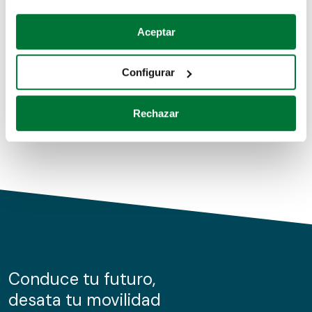
Coches de segunda mano
Si lo permite, también quisiéramos:
Aceptar
Recopilar información sobre su ubicación geográfica
Coches de km0
que puede tener una precisión de varios metros
Configurar
Coches de renting
Identificar su dispositivo analizándolo activamente
para buscar características específicas (huellas
Rechazar
digitales)
Obtenga más información sobre cómo se procesan sus
datos personales y establezca sus preferencias en la
sección de datos
. Puede cambiar o retirar su
consentimiento en cualquier momento en la Declaración
de cookies.
Las cookies de este sitio web se usan para personalizar
el contenido y los anuncios, ofrecer funciones de redes
sociales y analizar el tráfico. Además, compartimos
Conduce tu futuro,
información sobre el uso que haga del sitio web con
desata tu movilidad
nuestros partners de redes sociales, publicidad y análisis