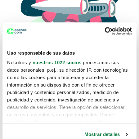
Uso responsable de sus datos
Nosotros y
nuestros 1022 socios
procesamos sus
datos personales, p.ej., su dirección IP, con tecnologías
como las cookies para almacenar y acceder la
Lo sentimos, no sabemos como
información en su dispositivo con el fin de ofrecer
te hemos traido hasta aquí.
publicidad y contenido personalizados, medición de
publicidad y contenido, investigación de audiencia y
desarrollo de servicios. Tiene la opción de seleccionar
Pero puedes encontrar el coche que estás
quién usa sus datos y con qué propósitos. Puede
buscando en alguno de estos enlaces:
cambiar o retirar su consentimiento en cualquier
momento desde la Declaración de cookies o clicando en
Coches nuevos
Mostrar detalles
el Menú de consentimiento.