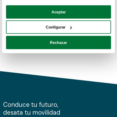
Coches de segunda mano
Si lo permite, también quisiéramos:
Aceptar
Recopilar información sobre su ubicación geográfica
Coches de km0
que puede tener una precisión de varios metros
Configurar
Coches de renting
Identificar su dispositivo analizándolo activamente
para buscar características específicas (huellas
Rechazar
digitales)
Obtenga más información sobre cómo se procesan sus
datos personales y establezca sus preferencias en la
sección de datos
. Puede cambiar o retirar su
consentimiento en cualquier momento en la Declaración
de cookies.
Las cookies de este sitio web se usan para personalizar
el contenido y los anuncios, ofrecer funciones de redes
sociales y analizar el tráfico. Además, compartimos
Conduce tu futuro,
información sobre el uso que haga del sitio web con
desata tu movilidad
nuestros partners de redes sociales, publicidad y análisis