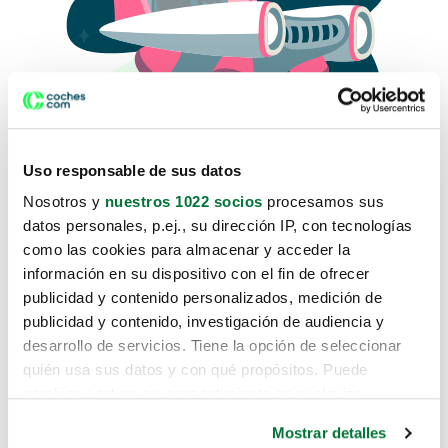
Uso responsable de sus datos
Nosotros y
nuestros 1022 socios
procesamos sus
datos personales, p.ej., su dirección IP, con tecnologías
como las cookies para almacenar y acceder la
Lo sentimos, no sabemos como
información en su dispositivo con el fin de ofrecer
te hemos traido hasta aquí.
publicidad y contenido personalizados, medición de
publicidad y contenido, investigación de audiencia y
desarrollo de servicios. Tiene la opción de seleccionar
Pero puedes encontrar el coche que estás
quién usa sus datos y con qué propósitos. Puede
buscando en alguno de estos enlaces:
cambiar o retirar su consentimiento en cualquier
momento desde la Declaración de cookies o clicando en
Coches nuevos
Mostrar detalles
el Menú de consentimiento.