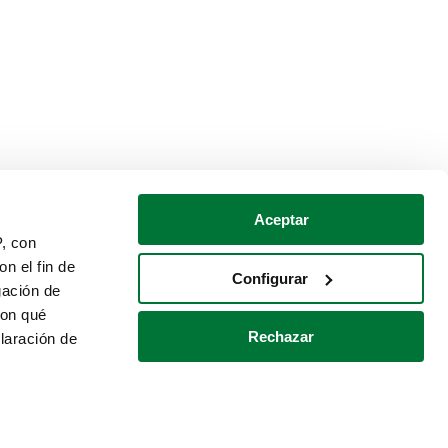
Aceptar
P, con
n el fin de
Configurar
gación de
con qué
Rechazar
laración de
Política de cookies
Contacto
 varios metros