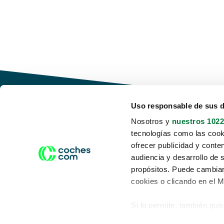
Uso responsable de sus 
Nosotros y
nuestros 1022
tecnologías como las cooki
Conduce tu futuro,
ofrecer publicidad y conte
desata tu movilidad
audiencia y desarrollo de 
propósitos. Puede cambiar
cookies o clicando en el 
Si lo permite, también qui
Acerca de nosotros
Aviso legal
Recopilar información