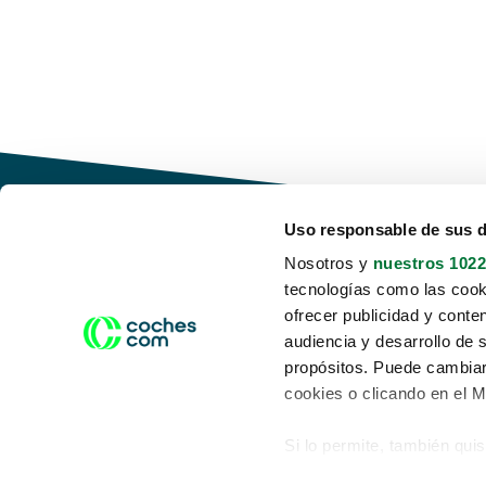
Uso responsable de sus 
Nosotros y
nuestros 1022
tecnologías como las cooki
Conduce tu futuro,
ofrecer publicidad y conte
desata tu movilidad
audiencia y desarrollo de 
propósitos. Puede cambiar
cookies o clicando en el 
Si lo permite, también qui
Acerca de nosotros
Aviso legal
Recopilar información