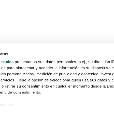
datos
 socios
procesamos sus datos personales, p.ej., su dirección I
es para almacenar y acceder la información en su dispositivo co
nido personalizados, medición de publicidad y contenido, investi
servicios. Tiene la opción de seleccionar quién usa sus datos y 
 o retirar su consentimiento en cualquier momento desde la Dec
Menú de consentimiento.
siéramos:
Aviso protección de datos
 sobre su ubicación geográfica que puede tener una precisión de