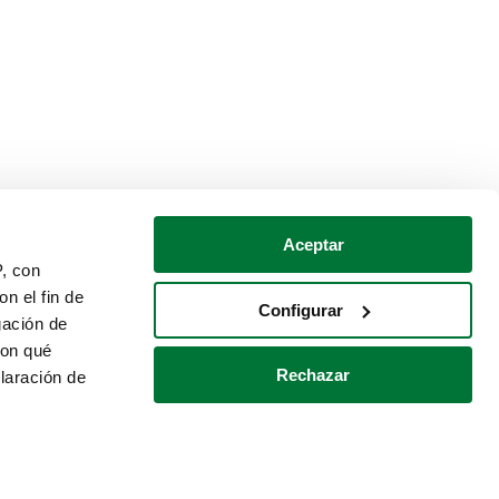
Aceptar
P, con
n el fin de
Configurar
gación de
con qué
Rechazar
laración de
Política de cookies
Contacto
 varios metros