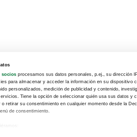
datos
 socios
procesamos sus datos personales, p.ej., su dirección I
es para almacenar y acceder la información en su dispositivo co
nido personalizados, medición de publicidad y contenido, investi
servicios. Tiene la opción de seleccionar quién usa sus datos y 
 o retirar su consentimiento en cualquier momento desde la Dec
Menú de consentimiento.
siéramos:
Aviso protección de datos
 sobre su ubicación geográfica que puede tener una precisión de