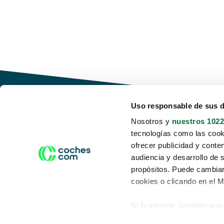
Uso responsable de sus 
Nosotros y
nuestros 1022
tecnologías como las cooki
Conduce tu futuro,
ofrecer publicidad y conte
desata tu movilidad
audiencia y desarrollo de 
propósitos. Puede cambiar
cookies o clicando en el 
Si lo permite, también qui
Acerca de nosotros
Aviso legal
Recopilar información