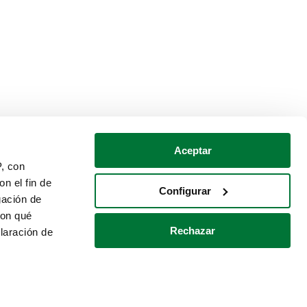
Aceptar
P, con
n el fin de
Configurar
gación de
con qué
Rechazar
laración de
Política de cookies
Contacto
 varios metros