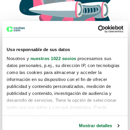
Uso responsable de sus datos
Nosotros y
nuestros 1022 socios
procesamos sus
datos personales, p.ej., su dirección IP, con tecnologías
como las cookies para almacenar y acceder la
Lo sentimos, no sabemos como
información en su dispositivo con el fin de ofrecer
te hemos traido hasta aquí.
publicidad y contenido personalizados, medición de
publicidad y contenido, investigación de audiencia y
desarrollo de servicios. Tiene la opción de seleccionar
Pero puedes encontrar el coche que estás
quién usa sus datos y con qué propósitos. Puede
buscando en alguno de estos enlaces:
cambiar o retirar su consentimiento en cualquier
momento desde la Declaración de cookies o clicando en
Coches nuevos
Mostrar detalles
el Menú de consentimiento.