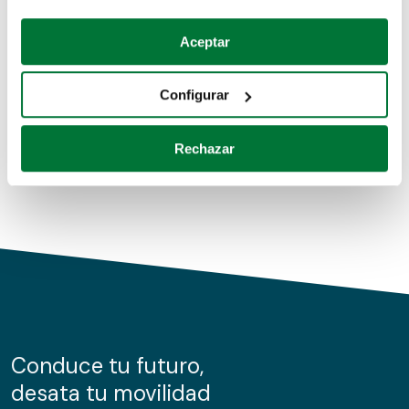
Coches de segunda mano
Si lo permite, también quisiéramos:
Aceptar
Recopilar información sobre su ubicación geográfica
Coches de km0
que puede tener una precisión de varios metros
Configurar
Coches de renting
Identificar su dispositivo analizándolo activamente
para buscar características específicas (huellas
Rechazar
digitales)
Obtenga más información sobre cómo se procesan sus
datos personales y establezca sus preferencias en la
sección de datos
. Puede cambiar o retirar su
consentimiento en cualquier momento en la Declaración
de cookies.
Las cookies de este sitio web se usan para personalizar
el contenido y los anuncios, ofrecer funciones de redes
sociales y analizar el tráfico. Además, compartimos
Conduce tu futuro,
información sobre el uso que haga del sitio web con
desata tu movilidad
nuestros partners de redes sociales, publicidad y análisis