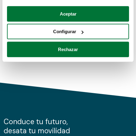
Coches de segunda mano
Si lo permite, también quisiéramos:
Aceptar
Recopilar información sobre su ubicación geográfica
Coches de km0
que puede tener una precisión de varios metros
Configurar
Coches de renting
Identificar su dispositivo analizándolo activamente
para buscar características específicas (huellas
Rechazar
digitales)
Obtenga más información sobre cómo se procesan sus
datos personales y establezca sus preferencias en la
sección de datos
. Puede cambiar o retirar su
consentimiento en cualquier momento en la Declaración
de cookies.
Las cookies de este sitio web se usan para personalizar
el contenido y los anuncios, ofrecer funciones de redes
sociales y analizar el tráfico. Además, compartimos
Conduce tu futuro,
información sobre el uso que haga del sitio web con
desata tu movilidad
nuestros partners de redes sociales, publicidad y análisis