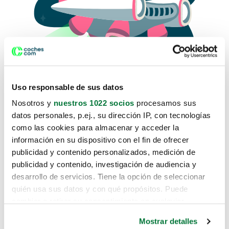
Uso responsable de sus datos
Nosotros y
nuestros 1022 socios
procesamos sus
datos personales, p.ej., su dirección IP, con tecnologías
como las cookies para almacenar y acceder la
Lo sentimos, no sabemos como
información en su dispositivo con el fin de ofrecer
te hemos traido hasta aquí.
publicidad y contenido personalizados, medición de
publicidad y contenido, investigación de audiencia y
desarrollo de servicios. Tiene la opción de seleccionar
Pero puedes encontrar el coche que estás
quién usa sus datos y con qué propósitos. Puede
buscando en alguno de estos enlaces:
cambiar o retirar su consentimiento en cualquier
momento desde la Declaración de cookies o clicando en
Coches nuevos
Mostrar detalles
el Menú de consentimiento.