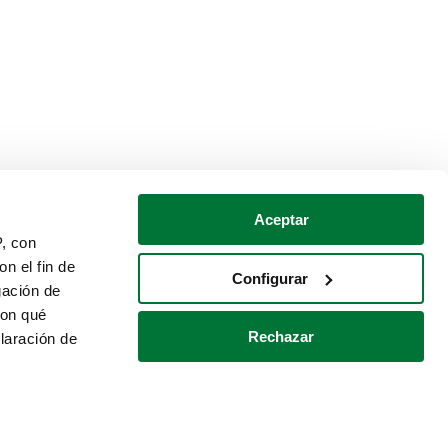
Aceptar
P, con
n el fin de
Configurar
gación de
con qué
Rechazar
laración de
Política de cookies
Contacto
 varios metros