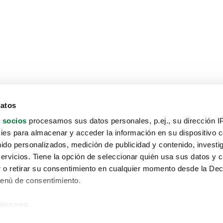
datos
 socios
procesamos sus datos personales, p.ej., su dirección I
es para almacenar y acceder la información en su dispositivo co
nido personalizados, medición de publicidad y contenido, investi
servicios. Tiene la opción de seleccionar quién usa sus datos y 
 o retirar su consentimiento en cualquier momento desde la Dec
Menú de consentimiento.
siéramos:
Aviso protección de datos
 sobre su ubicación geográfica que puede tener una precisión de