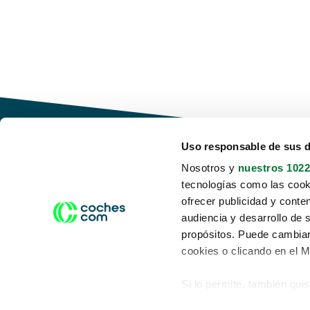
Uso responsable de sus 
Nosotros y
nuestros 1022
tecnologías como las cooki
Conduce tu futuro,
ofrecer publicidad y conte
desata tu movilidad
audiencia y desarrollo de 
propósitos. Puede cambiar
cookies o clicando en el 
Si lo permite, también qui
Acerca de nosotros
Aviso legal
Recopilar información