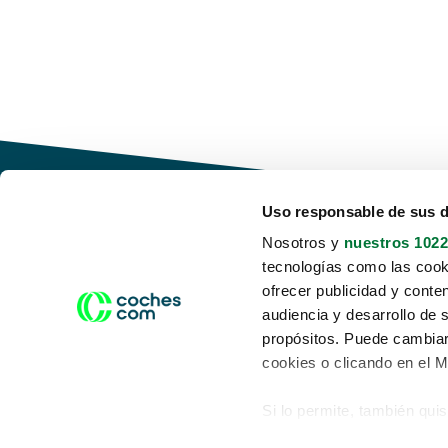
Uso responsable de sus 
Nosotros y
nuestros 1022
tecnologías como las cooki
Conduce tu futuro,
ofrecer publicidad y conte
desata tu movilidad
audiencia y desarrollo de 
propósitos. Puede cambiar
cookies o clicando en el 
Si lo permite, también qui
Acerca de nosotros
Aviso legal
Recopilar información