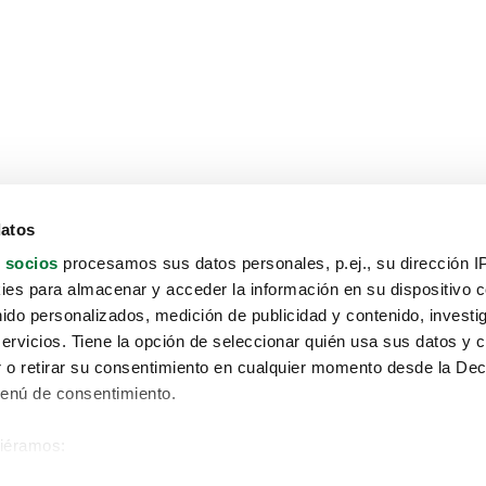
datos
 socios
procesamos sus datos personales, p.ej., su dirección I
es para almacenar y acceder la información en su dispositivo co
nido personalizados, medición de publicidad y contenido, investi
servicios. Tiene la opción de seleccionar quién usa sus datos y 
 o retirar su consentimiento en cualquier momento desde la Dec
Menú de consentimiento.
siéramos:
Aviso protección de datos
 sobre su ubicación geográfica que puede tener una precisión de