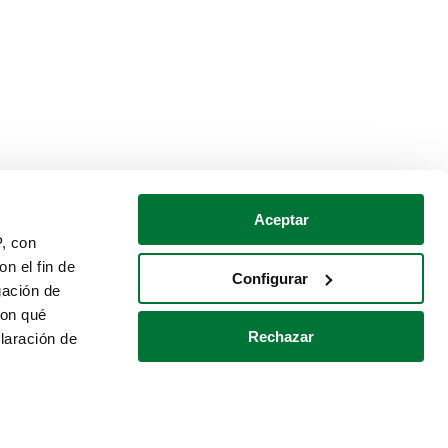
Aceptar
P, con
n el fin de
Configurar
gación de
con qué
Rechazar
laración de
Política de cookies
Contacto
 varios metros