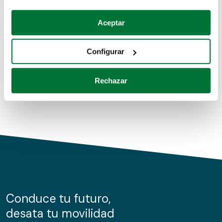
Coches de segunda mano
Si lo permite, también quisiéramos:
Aceptar
Recopilar información sobre su ubicación geográfica
Coches de km0
que puede tener una precisión de varios metros
Configurar
Coches de renting
Identificar su dispositivo analizándolo activamente
para buscar características específicas (huellas
Rechazar
digitales)
Obtenga más información sobre cómo se procesan sus
datos personales y establezca sus preferencias en la
sección de datos
. Puede cambiar o retirar su
consentimiento en cualquier momento en la Declaración
de cookies.
Las cookies de este sitio web se usan para personalizar
el contenido y los anuncios, ofrecer funciones de redes
sociales y analizar el tráfico. Además, compartimos
Conduce tu futuro,
información sobre el uso que haga del sitio web con
desata tu movilidad
nuestros partners de redes sociales, publicidad y análisis