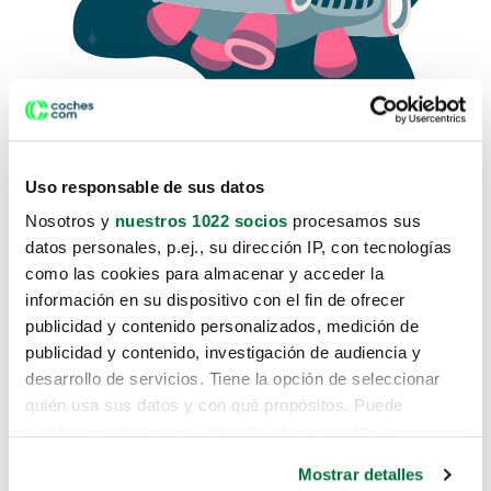
Uso responsable de sus datos
Nosotros y
nuestros 1022 socios
procesamos sus
datos personales, p.ej., su dirección IP, con tecnologías
como las cookies para almacenar y acceder la
Lo sentimos, no sabemos como
información en su dispositivo con el fin de ofrecer
te hemos traido hasta aquí.
publicidad y contenido personalizados, medición de
publicidad y contenido, investigación de audiencia y
desarrollo de servicios. Tiene la opción de seleccionar
Pero puedes encontrar el coche que estás
quién usa sus datos y con qué propósitos. Puede
buscando en alguno de estos enlaces:
cambiar o retirar su consentimiento en cualquier
momento desde la Declaración de cookies o clicando en
Coches nuevos
Mostrar detalles
el Menú de consentimiento.