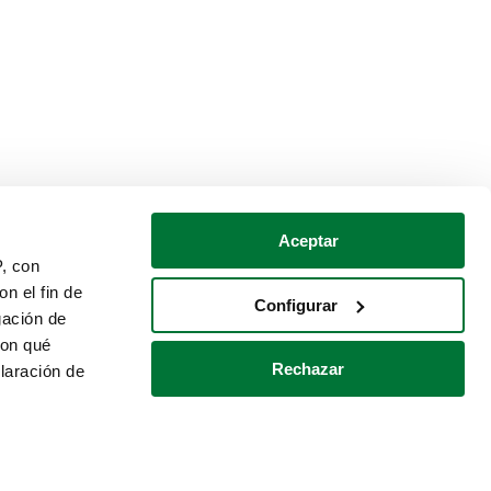
Aceptar
P, con
n el fin de
Configurar
gación de
con qué
Rechazar
laración de
Política de cookies
Contacto
 varios metros