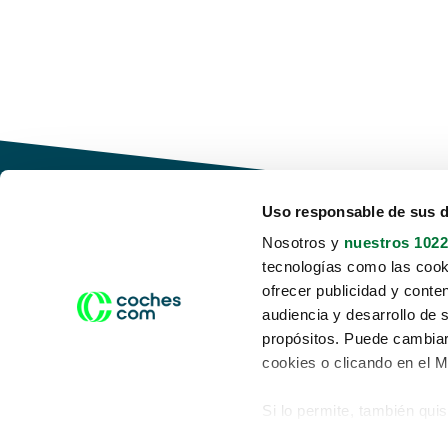
Uso responsable de sus 
Nosotros y
nuestros 1022
tecnologías como las cooki
Conduce tu futuro,
ofrecer publicidad y conte
desata tu movilidad
audiencia y desarrollo de 
propósitos. Puede cambiar
cookies o clicando en el 
Si lo permite, también qui
Acerca de nosotros
Aviso legal
Recopilar información