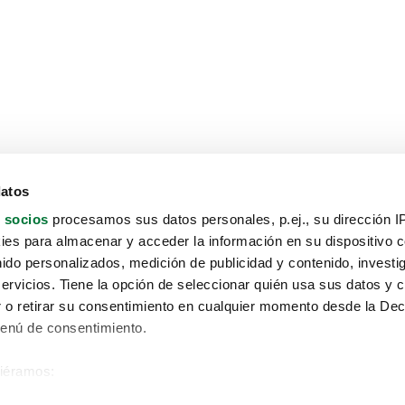
datos
 socios
procesamos sus datos personales, p.ej., su dirección I
es para almacenar y acceder la información en su dispositivo co
nido personalizados, medición de publicidad y contenido, investi
servicios. Tiene la opción de seleccionar quién usa sus datos y 
 o retirar su consentimiento en cualquier momento desde la Dec
Menú de consentimiento.
siéramos:
Aviso protección de datos
 sobre su ubicación geográfica que puede tener una precisión de