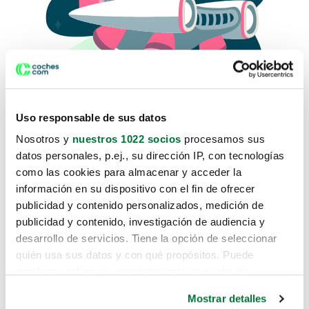
Uso responsable de sus datos
Nosotros y
nuestros 1022 socios
procesamos sus
datos personales, p.ej., su dirección IP, con tecnologías
como las cookies para almacenar y acceder la
Lo sentimos, no sabemos como
información en su dispositivo con el fin de ofrecer
te hemos traido hasta aquí.
publicidad y contenido personalizados, medición de
publicidad y contenido, investigación de audiencia y
desarrollo de servicios. Tiene la opción de seleccionar
Pero puedes encontrar el coche que estás
quién usa sus datos y con qué propósitos. Puede
buscando en alguno de estos enlaces:
cambiar o retirar su consentimiento en cualquier
momento desde la Declaración de cookies o clicando en
Coches nuevos
Mostrar detalles
el Menú de consentimiento.