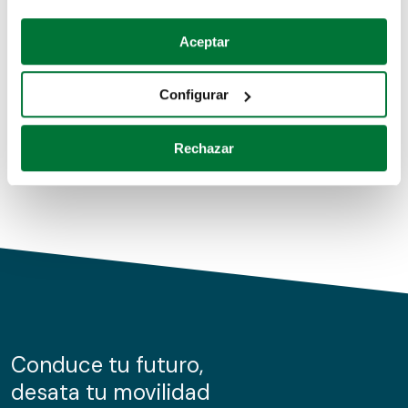
Coches de segunda mano
Si lo permite, también quisiéramos:
Aceptar
Recopilar información sobre su ubicación geográfica
Coches de km0
que puede tener una precisión de varios metros
Configurar
Coches de renting
Identificar su dispositivo analizándolo activamente
para buscar características específicas (huellas
Rechazar
digitales)
Obtenga más información sobre cómo se procesan sus
datos personales y establezca sus preferencias en la
sección de datos
. Puede cambiar o retirar su
consentimiento en cualquier momento en la Declaración
de cookies.
Las cookies de este sitio web se usan para personalizar
el contenido y los anuncios, ofrecer funciones de redes
sociales y analizar el tráfico. Además, compartimos
Conduce tu futuro,
información sobre el uso que haga del sitio web con
desata tu movilidad
nuestros partners de redes sociales, publicidad y análisis